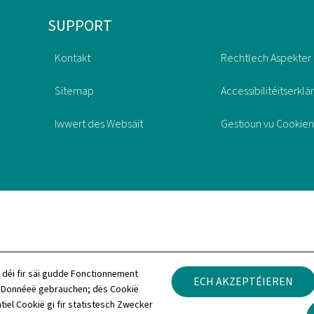
SUPPORT
Kontakt
Rechtlech Aspekter
Sitemap
Accessibilitéitserklä
Iwwert dës Websäit
Gestioun vu Cookien
 déi fir säi gudde Fonctionnement
ECH AKZEPTÉIEREN
h Donnéeë gebrauchen; dës Cookië
tiel Cookië gi fir statistesch Zwecker