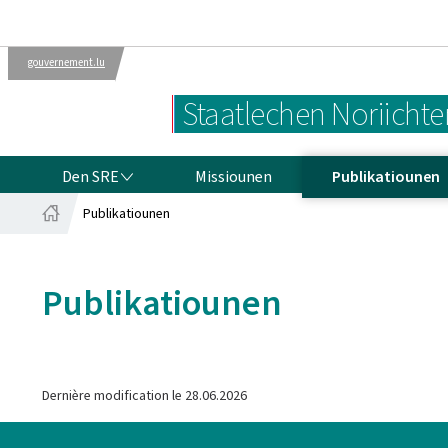
gouvernement.lu
Verwaltungen
D’Lëtzebuerger
Staatlechen Noriicht
Regierung
DEN SRE
Den SRE
Missiounen
Publikatiounen
Publikatiounen
Startsäit
Publikatiounen
Dernière modification le
28.06.2026