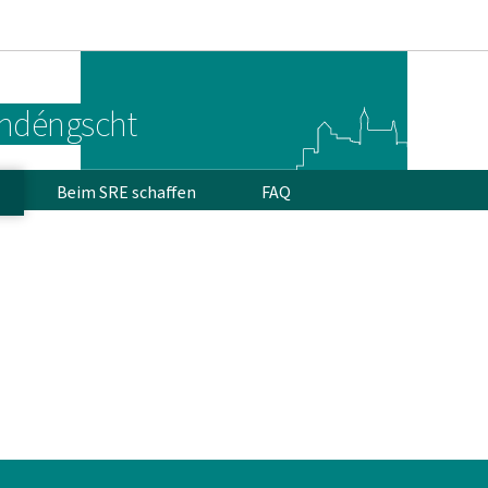
Bei den Haaptmenü goen
Bei den Inhalt goen
endéngscht
Beim SRE schaffen
FAQ