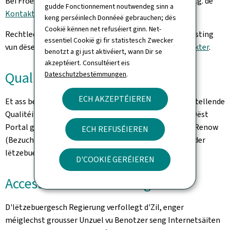
Bei Froen iwwert dëst Portal a säin Inhalt benotzt w.e.g. de
gudde Fonctionnement noutwendeg sinn a
Kontaktformulaire.
keng perséinlech Donnéeë gebrauchen; dës
Cookië kënnen net refuséiert ginn. Net-
Rechtlech Hiwäiser an Informatiounen iwwert den Hosting
essentiel Cookië gi fir statistesch Zwecker
vun dëser Websäit fannt Dir op der Säit
rechtlech Aspekter
.
benotzt a gi just aktivéiert, wann Dir se
akzeptéiert. Consultéiert eis
Qualitéit
Dateschutzbestëmmungen
.
ECH AKZEPTÉIEREN
Et ass besonnesch dorop opgepasst ginn, en zefriddestellende
Qualitéits- an Accessibilitéitsniveau ze garantéieren. Dëst
Portal gëtt no den Empfeelunge vum Bezuchsmodell Renow
ECH REFUSÉIEREN
(Bezuchsmodell vun der Website-Normalisatioun vun der
lëtzebuergescher Regierung) entwéckelt.
D'COOKIË GERÉIEREN
Accessibilitéitserklärung
D'lëtzebuergesch Regierung verfollegt d'Zil, enger
méiglechst grousser Unzuel vu Benotzer seng Internetsäiten