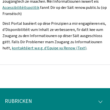
zougänglech ze maachen. Méi Informatiounen iwwert eis
Accessibilitéitspolitik
fannt Dir op der Säit renow.public.lu (op
Franséisch)
Dëst Portal baséiert op dëse Prinzipien a mir engagéieren eis,
d'Disponibilitéit vum Inhalt ze verbesseren, fir datt kee vum
Zougang zu den Informatiounen op dëser Säit ausgeschloss
gëtt. Falls Dir Problemer mam Zougang zu Informatiounen
hutt,
kontaktéiert w.e.g. d'Equipe vu Renow (Text)
.
RUBRICKEN
Fousszeil
RUBRI