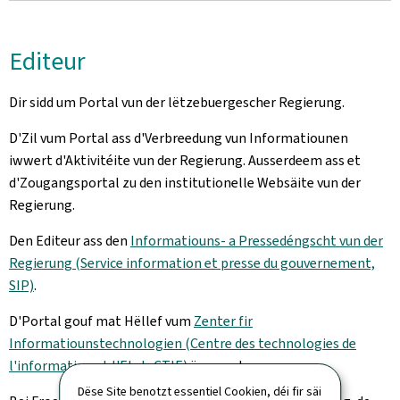
Editeur
Dir sidd um Portal vun der lëtzebuergescher Regierung.
D'Zil vum Portal ass d'Verbreedung vun Informatiounen
iwwert d'Aktivitéite vun der Regierung. Ausserdeem ass et
d'Zougangsportal zu den institutionelle Websäite vun der
Regierung.
Den Editeur ass den
Informatiouns- a Pressedéngscht vun der
Regierung (Service information et presse du gouvernement,
SIP)
.
D'Portal gouf mat Hëllef vum
Zenter fir
Informatiounstechnologien (Centre des technologies de
l'information et l'Etat, CTIE)
ëmgesat.
Dëse Site benotzt essentiel Cookien, déi fir säi