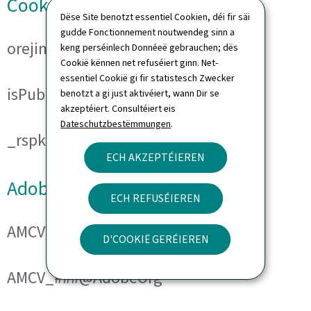
Cookies techniques
Dëse Site benotzt essentiel Cookien, déi fir säi
gudde Fonctionnement noutwendeg sinn a
orejime
keng perséinlech Donnéeë gebrauchen; dës
Cookië kënnen net refuséiert ginn. Net-
essentiel Cookië gi fir statistesch Zwecker
isPublicWebsite
benotzt a gi just aktivéiert, wann Dir se
akzeptéiert. Consultéiert eis
Dateschutzbestëmmungen
.
_rspkrLoadCore (ReadSpeaker)
ECH AKZEPTÉIEREN
Adobe Analytics
ECH REFUSÉIEREN
AMCVS_###@AdobeOrg
D'COOKIË GERÉIEREN
AMCV_###@AdobeOrg