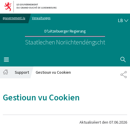
Bei den Haaptmenü goen
Bei den Inhalt goen
LË
gouvernement.lu
Verwaltungen
LB
D’Lëtzebuerger Regierung
Staatlechen Noriichtendéngscht
SHOW H
MENÜ
HAAPT-
Support
Gestioun vu Cookien
SH
Startsäit
Gestioun vu Cookien
Aktualiséiert den
07.06.2026