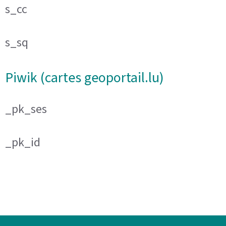
s_cc
s_sq
Piwik (cartes geoportail.lu)
_pk_ses
_pk_id