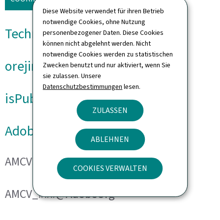
Diese Website verwendet für ihren Betrieb
notwendige Cookies, ohne Nutzung
Technische Cookies
personenbezogener Daten. Diese Cookies
können nicht abgelehnt werden. Nicht
notwendige Cookies werden zu statistischen
orejime
Zwecken benutzt und nur aktiviert, wenn Sie
sie zulassen. Unsere
Datenschutzbestimmungen
lesen.
isPublicWebsite
ZULASSEN
Adobe Analytics
ABLEHNEN
AMCVS_###@AdobeOrg
COOKIES VERWALTEN
AMCV_###@AdobeOrg