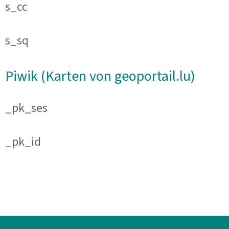
s_cc
s_sq
Piwik (Karten von geoportail.lu)
_pk_ses
_pk_id