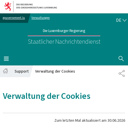
Zur Hauptnavigation
Zum Inhalt
DE
gouvernement.lu
Verwaltungen
DE
Die Luxemburger Regierung
Staatlicher Nachrichtendienst
SUCHFLED 
MENÜ
HAUPT-
Support
Verwaltung der Cookies
TE
Startseite
Verwaltung der Cookies
Zum letzten Mal aktualisiert am
30.06.2026