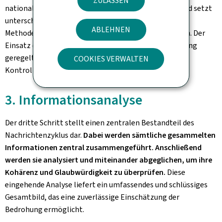
ZULASSEN
nationalen und internationalen Zusammenarbeit – und setzt
unterschiedliche, dem jeweiligen Kontext angepasste
ABLEHNEN
Methoden und Mittel der Informationsbeschaffung ein. Der
Einsatz dieser Methoden und Mittel ist gesetzlich streng
geregelt und unterliegt mehreren unabhängigen
COOKIES VERWALTEN
Kontrollinstanzen (siehe
Aufsicht des SRE
).
3. Informationsanalyse
Der dritte Schritt stellt einen zentralen Bestandteil des
Nachrichtenzyklus dar.
Dabei werden sämtliche gesammelten
Informationen zentral zusammengeführt. Anschließend
werden sie analysiert und miteinander abgeglichen, um ihre
Kohärenz und Glaubwürdigkeit zu überprüfen.
Diese
eingehende Analyse liefert ein umfassendes und schlüssiges
Gesamtbild, das eine zuverlässige Einschätzung der
Bedrohung ermöglicht.