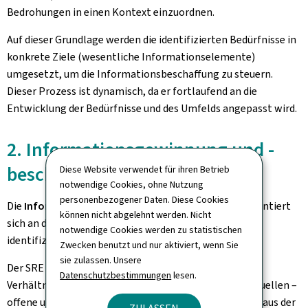
Bedrohungen in einen Kontext einzuordnen.
Auf dieser Grundlage werden die identifizierten Bedürfnisse in
konkrete Ziele (wesentliche Informationselemente)
umgesetzt, um die Informationsbeschaffung zu steuern.
Dieser Prozess ist dynamisch, da er fortlaufend an die
Entwicklung der Bedürfnisse und des Umfelds angepasst wird.
2. Informationsgewinnung und -
beschaffung
Diese Website verwendet für ihren Betrieb
notwendige Cookies, ohne Nutzung
personenbezogener Daten. Diese Cookies
Die
Informationsbeschaffung erfolgt gezielt
und orientiert
können nicht abgelehnt werden. Nicht
sich an den Bedürfnissen, die im vorherigen Schritt
notwendige Cookies werden zu statistischen
identifiziert wurden.
Zwecken benutzt und nur aktiviert, wenn Sie
sie zulassen. Unsere
Der SRE nutzt unter Wahrung der Prinzipien der
Datenschutzbestimmungen
lesen.
Verhältnismäßigkeit und Subsidiarität verschiedene Quellen –
offene und menschliche Quellen sowie Informationen aus der