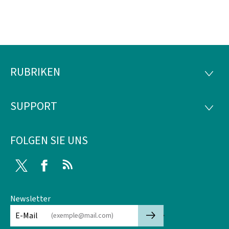
RUBRIKEN
Footer
RUBRI
SUPPORT
SUPP
FOLGEN SIE UNS
Twitter
Facebook
RSS
Newsletter
🡒
E-Mail