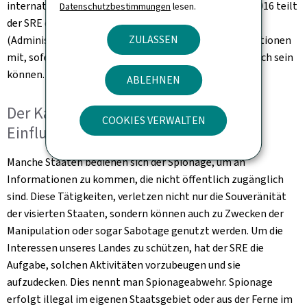
internationalen Instanzen) des Gesetzes vom 5. Juli 2016 teilt
Datenschutzbestimmungen
lesen.
der SRE der
Zoll- und Verbrauchsteuerverwaltung
ZULASSEN
(Administration des Douanes et Accises, ADA) Informationen
mit, sofern diese für die Erfüllung ihres Auftrags nützlich sein
können.
ABLEHNEN
Der Kampf gegen Spionage und
COOKIES VERWALTEN
Einflussnahme
Manche Staaten bedienen sich der Spionage, um an
Informationen zu kommen, die nicht öffentlich zugänglich
sind. Diese Tätigkeiten, verletzen nicht nur die Souveränität
der visierten Staaten, sondern können auch zu Zwecken der
Manipulation oder sogar Sabotage genutzt werden. Um die
Interessen unseres Landes zu schützen, hat der SRE die
Aufgabe, solchen Aktivitäten vorzubeugen und sie
aufzudecken. Dies nennt man Spionageabwehr. Spionage
erfolgt illegal im eigenen Staatsgebiet oder aus der Ferne im