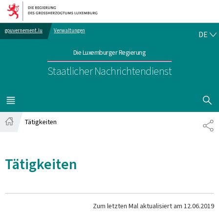
Zur Hauptnavigation
Zum Inhalt
DE
gouvernement.lu
Verwaltungen
DE
Die Luxemburger Regierung
Staatlicher Nachrichtendienst
SUCHFLED 
MENÜ
HAUPT-
Tätigkeiten
TE
Startseite
Tätigkeiten
Zum letzten Mal aktualisiert am
12.06.2019