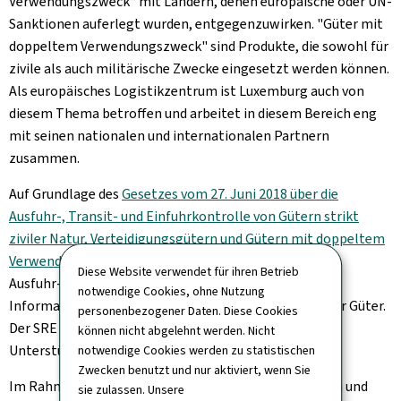
Verwendungszweck“ mit Ländern, denen europäische oder UN-
Sanktionen auferlegt wurden, entgegenzuwirken. "Güter mit
doppeltem Verwendungszweck" sind Produkte, die sowohl für
zivile als auch militärische Zwecke eingesetzt werden können.
Als europäisches Logistikzentrum ist Luxemburg auch von
diesem Thema betroffen und arbeitet in diesem Bereich eng
mit seinen nationalen und internationalen Partnern
zusammen.
Auf Grundlage des
Gesetzes vom 27. Juni 2018 über die
Ausfuhr-, Transit- und Einfuhrkontrolle von Gütern strikt
ziviler Natur, Verteidigungsgütern und Gütern mit doppeltem
Verwendungszweck
übermittelt der SRE dem Amt für
Diese Website verwendet für ihren Betrieb
Ausfuhr-, Einfuhr- und Transitkontrolle jede nützliche
notwendige Cookies, ohne Nutzung
Information und Risikobewertungen zur Ausfuhr dieser Güter.
personenbezogener Daten. Diese Cookies
Der SRE ersucht regelmäßig die Partnerdienste um
können nicht abgelehnt werden. Nicht
Unterstützung für die Bewertung dieser Risiken.
notwendige Cookies werden zu statistischen
Zwecken benutzt und nur aktiviert, wenn Sie
Im Rahmen von Artikel 9 (Kooperation mit nationalen und
sie zulassen. Unsere