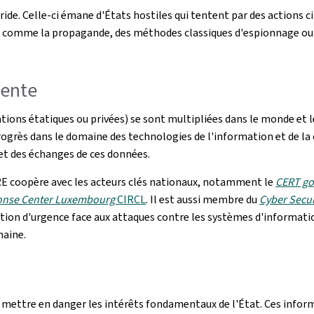
ide. Celle-ci émane d'États hostiles qui tentent par des actions c
ls comme la propagande, des méthodes classiques d'espionnage ou l
sente
tions étatiques ou privées) se sont multipliées dans le monde et l
rès dans le domaine des technologies de l'information et de la
et des échanges de ces données.
SRE coopère avec les acteurs clés nationaux, notamment le
CERT g
onse Center Luxembourg
CIRCL
. Il est aussi membre du
Cyber Secur
ntion d'urgence face aux attaques contre les systèmes d'informati
maine.
 mettre en danger les intérêts fondamentaux de l'État. Ces inform