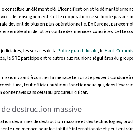
le constitue un élément clé. L'identification et le démantèlement 
services de renseignement. Cette coopération ne se limite pas au s
le devient de plus en plus opérationnelle. En Europe, par exemple
ensemble afin de lutter contre des menaces concrètes. Cette coop
udiciaires, les services de la
Police grand-ducale
, le
Haut-Commissa
te, le SRE participe entre autres aux réunions régulières du group
a mission visant à contrer la menace terroriste peuvent conduire à
onstituée, tout officier public ou fonctionnaire qui, dans l'exercic
n donner avis sans délai au procureur d'État.
s de destruction massive
ération des armes de destruction massive et des technologies, produ
ésente une menace pour la stabilité internationale et peut entraîn