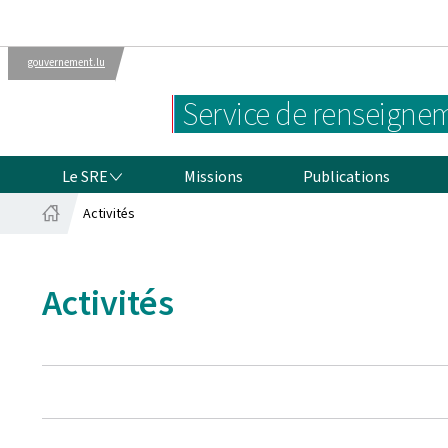
gouvernement.lu
Administrations
Le gouvernement
Service de renseignem
luxembourgeois
LE SRE
Le SRE
Missions
Publications
Activités
Accueil
Activités