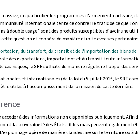
assive, en particulier les programmes d'armement nucléaire, dem
communauté internationale tente de contrer le trafic de ce que l'on
s à double usage" sont des produits susceptibles d'avoir une utili
cette question et coopère de manière étroite avec ses partenaire
xportation, du transfert, du transit et de l'importation des biens de
rôle des exportations, importations et du transit toute informatio
e ces risques, le SRE sollicite de manière régulière l'appui des ser
 nationales et internationales) de la loi du 5 juillet 2016, le SRE
être utiles à l'accomplissement de la mission de cette dernière.
érence
r accéder à des informations non disponibles publiquement. Afin de
ulement la souveraineté des États ciblés mais peuvent également ê
 L'espionnage opère de manière clandestine sur le territoire ou à d