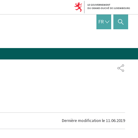
FRANÇAIS
FR
AFFICHER / MASQUER 
PARTAG
Dernière modification le
11.06.2019