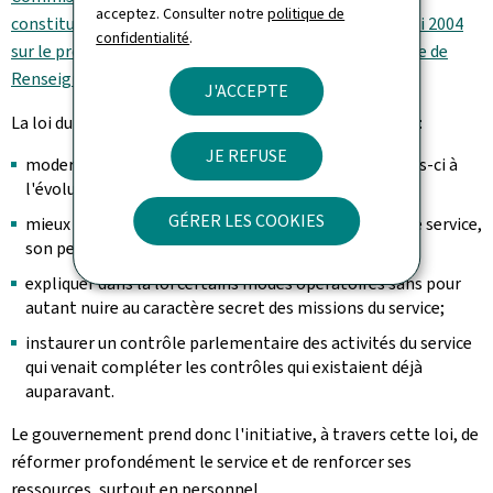
acceptez. Consulter notre
politique de
constitutionnelle de la Chambre des Députés du 13 mai 2004
confidentialité
.
sur le projet de loi 5133 portant organisation du Service de
Renseignement de l'État) (Pdf)
J'ACCEPTE
La loi du 15 juin 2004 a ainsi pour objectif à l'époque de :
JE REFUSE
moderniser les missions du service et d'adapter celles-ci à
l'évolution des menaces;
GÉRER LES COOKIES
mieux définir les moyens dont était censé disposer le service,
son personnel et son accès aux informations;
expliquer dans la loi certains modes opératoires sans pour
autant nuire au caractère secret des missions du service;
instaurer un contrôle parlementaire des activités du service
qui venait compléter les contrôles qui existaient déjà
auparavant.
Le gouvernement prend donc l'initiative, à travers cette loi, de
réformer profondément le service et de renforcer ses
ressources, surtout en personnel.