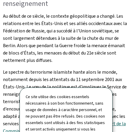
renseignement
Au début de ce siècle, le contexte géopolitique a changé. Les
relations entre les États-Unis et ses alliés occidentaux avec la
Fédération de Russie, qui a succédé à l'Union soviétique, se
sont largement détendues à la suite de la chute du mur de
Berlin. Alors que pendant la Guerre froide la menace émanait
de blocs d'États, les menaces du début du 21e siècle sont
nettement plus diffuses.
Le spectre du terrorisme islamiste hante alors le monde,
notamment depuis les attentats du 11 septembre 2001 aux
États-Unis. Le vœu de la politique est d'impliquer le Service de
renseignement dans la lutte préventive contre des actes
Ce site utilise des cookies essentiels
terroristes susceptibles d'intervenir sur le territoire et
nécessaires à son bon fonctionnement, sans
d'encourager l'émergence "d'un service secret moderne,
usage de données à caractère personnel, et
adapté aux exigences de notre époque et compatible avec les
ne pouvant pas être refusés. Des cookies non
essentiels sont utilisés à des fins statistiques
services étrangers et alliés". (voir également le
Rapport de la
et seront activés uniquement si vous les
Commission des institutions et de la révision