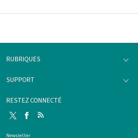
RUBRIQUES
Pied
RUBRI
de
SUPPORT
SUPP
page
RESTEZ CONNECTÉ
Twitter
Facebook
RSS
Newsletter