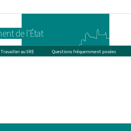
Aller au menu principal
Aller au contenu
ent de l'État
Travailler au SRE
Questions fréquemment posées