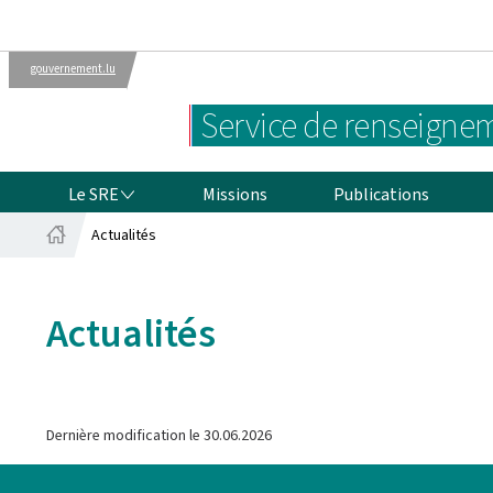
gouvernement.lu
Administrations
Le gouvernement
Service de renseignem
luxembourgeois
LE SRE
Le SRE
Missions
Publications
Actualités
Accueil
Actualités
Dernière modification le
30.06.2026