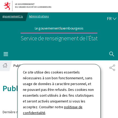
Aller au menu principal
Aller au contenu
FR
gouvernement.lu
Administrations
FR
Le gouvernement luxembourgeois
Service de renseignement de l'État
AFFICHER
MENU
PRINCIPAL
Publications
PA
Accueil
Ce site utilise des cookies essentiels
nécessaires à son bon fonctionnement, sans
usage de données à caractère personnel, et
Publications
ne pouvant pas être refusés. Des cookies non
essentiels sont utilisés à des fins statistiques
et seront activés uniquement si vous les
acceptez. Consulter notre
politique de
Dernière modification le
28.06.2026
confidentialité
.