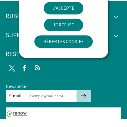
J'ACCEPTE
RUBRIQUES
Pied
RUBRI
JE REFUSE
de
SUPPORT
SUPP
page
GÉRER LES COOKIES
RESTEZ CONNECTÉ
Twitter
Facebook
RSS
Newsletter
🡒
E-mail