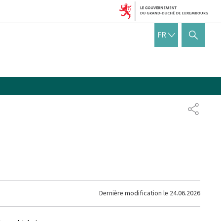
FRANÇAIS
FR
AFFICHER / MASQUER 
PARTAG
Dernière modification le
24.06.2026