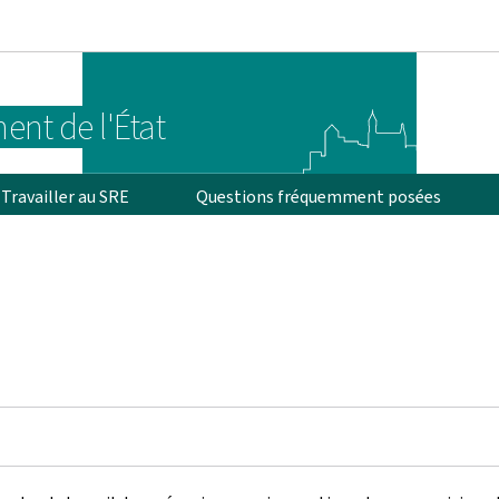
Aller au menu principal
Aller au contenu
ent de l'État
Travailler au SRE
Questions fréquemment posées