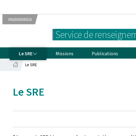
gouvernement.lu
Administrations
Le gouvernement
Service de renseignem
luxembourgeois
LE SRE
Le SRE
Missions
Publications
Le SRE
Accueil
Le SRE