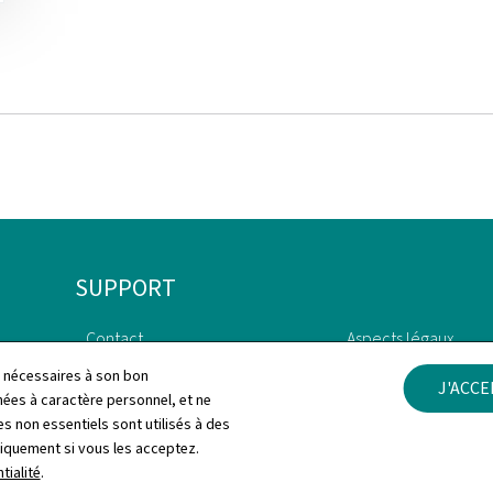
SUPPORT
Contact
Aspects légaux
ls nécessaires à son bon
J'ACC
Plan du site
Déclaration d'access
es à caractère personnel, et ne
s non essentiels sont utilisés à des
À propos du site
Gestion des cookies
niquement si vous les acceptez.
tialité
.