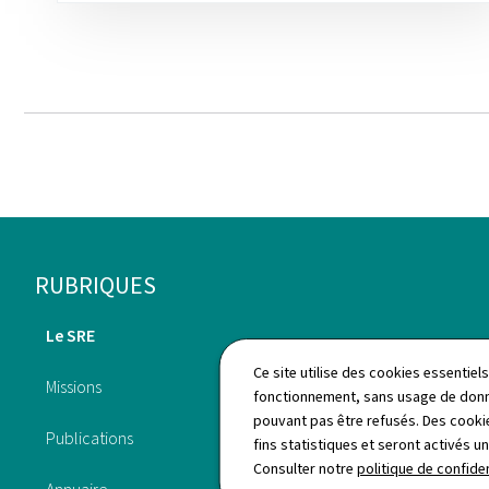
Pied
RUBRIQUES
de
Le SRE
Travailler au SRE
page
Ce site utilise des cookies essentie
Missions
fonctionnement, sans usage de donné
Actualités
pouvant pas être refusés. Des cookie
Publications
fins statistiques et seront activés u
Questions fréquemment
Consulter notre
politique de confiden
posées