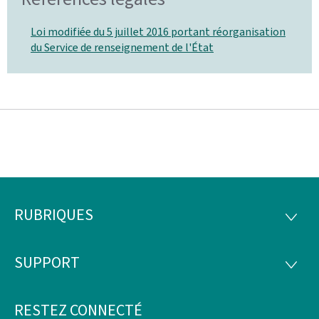
Loi modifiée du 5 juillet 2016 portant réorganisation
du Service de renseignement de l'État
RUBRIQUES
Pied
RUBRI
de
SUPPORT
SUPP
page
RESTEZ CONNECTÉ