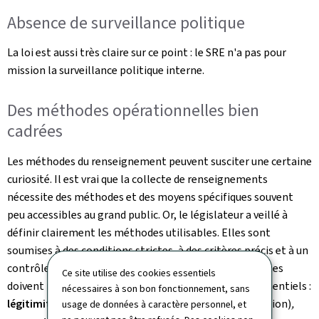
Absence de surveillance politique
La loi est aussi très claire sur ce point : le SRE n'a pas pour
mission la surveillance politique interne.
Des méthodes opérationnelles bien
cadrées
Les méthodes du renseignement peuvent susciter une certaine
curiosité. Il est vrai que la collecte de renseignements
nécessite des méthodes et des moyens spécifiques souvent
peu accessibles au grand public. Or, le législateur a veillé à
définir clairement les méthodes utilisables. Elles sont
soumises à des conditions strictes, à des critères précis et à un
contrôle permanent se situant à différents niveaux. Elles
Ce site utilise des cookies essentiels
doivent notamment se conformer à trois principes essentiels :
nécessaires à son bon fonctionnement, sans
légitimité
(il existe une menace qui justifie l'investigation)
,
usage de données à caractère personnel, et