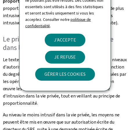
ne pouvant pas être refusés. Des cookies non
proportionnalité
(les moyens utilisés doivent être
essentiels sont utilisés à des fins statistiques
proportionnels à la menace)
,
subsidiarité
(une méthode plus
et seront activés uniquement si vous les
intrusive est uniquement utilisée si une méthode moins
acceptez. Consulter notre
politique de
intrusive pour atteindre l'objectif visé s'avère inopérante)
.
confidentialité
.
Le principe de l'intrusion la plus faible
J'ACCEPTE
dans la vie privée
JE REFUSE
Le texte reflète la volonté politique de distinguer trois niveaux
d'autorisation des moyens de recherche évoluant en fonction
du degré d'intrusion dans la vie privée des personnes visées par
GÉRER LES COOKIES
les opérations. La règle est qu'il faut toujours mettre en
œuvre les mesures comportant le niveau le plus faible
d'intrusion dans la vie privée, tout en veillant au principe de
proportionnalité.
Au niveau le moins intrusif dans la vie privée, les moyens ne
peuvent être mis en œuvre que sur autorisation écrite du
directeur du SRE, suite à une demande motivée écrite de