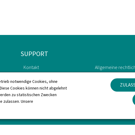
SUPPORT
Kontakt
Allgemeine rechtlic
Sitemap
Barrierefreiheit
etrieb notwendige Cookies, ohne
ZULAS
iese Cookies können nicht abgelehnt
erden zu statistischen Zwecken
Informationen zur Webseite
Verwaltung der Coo
ie zulassen. Unsere