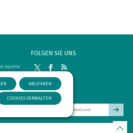
FOLGEN SIE UNS
he Aspekte
Twitter
Facebook
RSS
SEN
ABLEHNEN
kies
Newsletter
COOKIES VERWALTEN
🡒
E-Mail
Seitenan