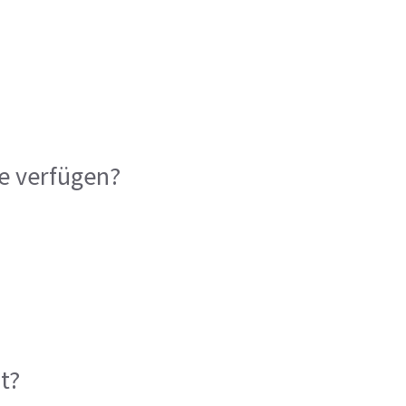
e verfügen?
t?