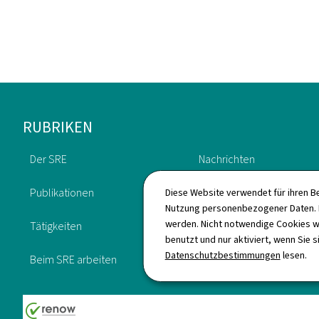
Footer
RUBRIKEN
Der SRE
Nachrichten
Publikationen
Aufsicht
Diese Website verwendet für ihren B
Nutzung personenbezogener Daten. D
werden. Nicht notwendige Cookies w
Tätigkeiten
Geschichte
benutzt und nur aktiviert, wenn Sie s
Datenschutzbestimmungen
lesen.
Beim SRE arbeiten
Nützliche Links