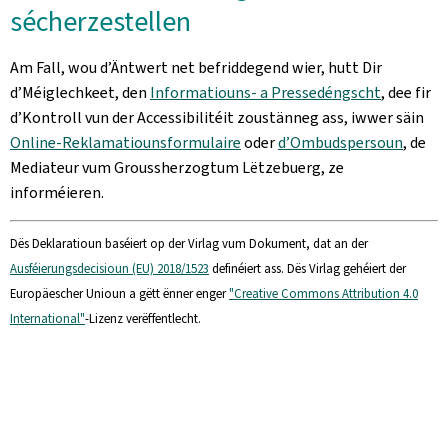
sécherzestellen
Am Fall, wou d’Äntwert net befriddegend wier, hutt Dir
d’Méiglechkeet, den
Informatiouns- a Pressedéngscht
, dee fir
d’Kontroll vun der Accessibilitéit zoustänneg ass, iwwer säin
Online-Reklamatiounsformulaire
oder
d’Ombudspersoun
, de
Mediateur vum Groussherzogtum Lëtzebuerg, ze
informéieren.
Dës Deklaratioun baséiert op der Virlag vum Dokument, dat an der
Ausféierungsdecisioun (EU) 2018/1523
definéiert ass. Dës Virlag gehéiert der
Europäescher Unioun a gëtt ënner enger
"Creative Commons Attribution 4.0
International"
-Lizenz verëffentlecht.