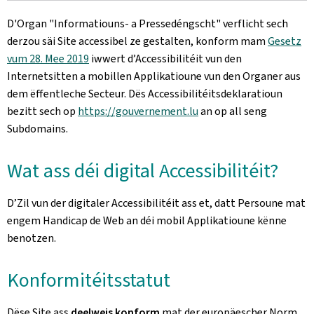
D'Organ
"Informatiouns- a Pressedéngscht"
verflicht sech
derzou säi Site accessibel ze gestalten, konform mam
Gesetz
vum 28. Mee 2019
iwwert d’Accessibilitéit vun den
Internetsitten a mobillen Applikatioune vun den Organer aus
dem ëffentleche Secteur. Dës Accessibilitéitsdeklaratioun
bezitt sech op
https://gouvernement.lu
an op all seng
Subdomains.
Wat ass déi digital Accessibilitéit?
D’Zil vun der digitaler Accessibilitéit ass et, datt Persoune mat
engem Handicap de Web an déi mobil Applikatioune kënne
benotzen.
Konformitéitsstatut
Dëse Site ass
deelweis konform
mat der europäescher Norm