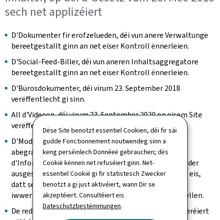
sech net applizéiert
D'Dokumenter fir erofzelueden, déi vun anere Verwaltunge
bereetgestallt ginn an net eiser Kontroll ënnerleien.
D'Social-Feed-Biller, déi vun aneren Inhaltsaggregatore
bereetgestallt ginn an net eiser Kontroll ënnerleien.
D'Bürosdokumenter, déi virum 23. September 2018
verëffentlecht gi sinn.
All d'Videoen, déi virum 23. September 2020 op eisem Site
verëffentlecht gi sinn.
Dëse Site benotzt essentiel Cookien, déi fir säi
D'Modüller mat den interaktive Kaarte sinn net mat
gudde Fonctionnement noutwendeg sinn a
abegraff, wann et op der Säit eng Alternativ gëtt, fir
keng perséinlech Donnéeë gebrauchen; dës
d'Informatioun vun der Kaart ze kréien (Presenz vun der
Cookië kënnen net refuséiert ginn. Net-
ausgeschriwwener Adress zum Beispill). Mir beméien eis,
essentiel Cookië gi fir statistesch Zwecker
datt se weiderhin identifizéiert kënne ginn, an
benotzt a gi just aktivéiert, wann Dir se
iwwerpréiwen, datt se keng Fal fir d'Tastatur duerstellen.
akzeptéiert. Consultéiert eis
Dateschutzbestëmmungen
.
De redaktionellen Inhalt, deen als archivéiert consideréiert