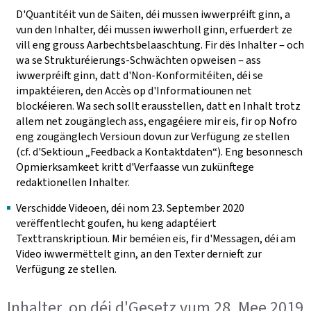
D'Quantitéit vun de Säiten, déi mussen iwwerpréift ginn, a
vun den Inhalter, déi mussen iwwerholl ginn, erfuerdert ze
vill eng grouss Aarbechtsbelaaschtung. Fir dës Inhalter ‒ och
wa se Strukturéierungs-Schwächten opweisen ‒ ass
iwwerpréift ginn, datt d'Non-Konformitéiten, déi se
impaktéieren, den Accès op d'Informatiounen net
blockéieren. Wa sech sollt erausstellen, datt en Inhalt trotz
allem net zougänglech ass, engagéiere mir eis, fir op Nofro
eng zougänglech Versioun dovun zur Verfügung ze stellen
(cf. d'Sektioun „Feedback a Kontaktdaten“). Eng besonnesch
Opmierksamkeet kritt d'Verfaasse vun zukünftege
redaktionellen Inhalter.
Verschidde Videoen, déi nom 23. September 2020
verëffentlecht goufen, hu keng adaptéiert
Texttranskriptioun. Mir beméien eis, fir d'Messagen, déi am
Video iwwermëttelt ginn, an den Texter dernieft zur
Verfügung ze stellen.
Inhalter, op déi d'Gesetz vum 28. Mee 2019