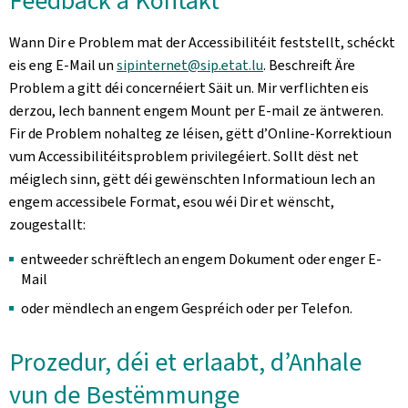
Feedback a Kontakt
Wann Dir e Problem mat der Accessibilitéit feststellt, schéckt
eis eng E-Mail un
sipinternet@sip.etat.lu
. Beschreift Äre
Problem a gitt déi concernéiert Säit un. Mir verflichten eis
derzou, Iech bannent engem Mount per E-mail ze äntweren.
Fir de Problem nohalteg ze léisen, gëtt d’Online-Korrektioun
vum Accessibilitéitsproblem privilegéiert. Sollt dëst net
méiglech sinn, gëtt déi gewënschten Informatioun Iech an
engem accessibele Format, esou wéi Dir et wënscht,
zougestallt:
entweeder schrëftlech an engem Dokument oder enger E-
Mail
oder mëndlech an engem Gespréich oder per Telefon.
Prozedur, déi et erlaabt, d’Anhale
vun de Bestëmmunge