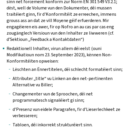
sinn net forcement konform zur Norm EN 301 549 V3.2.1;
dëst, well de Volume vun den Dokumenter, déi mussen
traitéiert ginn, fir d'Konformitéit ze erreechen, immens
grouss ass an dat ze vill Moyene géif erfuerderen. Mir
engagéieren eis awer, fir op Nofro an au cas par cas eng
zougänglech Versioun vun den Inhalter ze liwweren (cf.
d'Sektioun „Feedback a Kontaktdaten“)
Redaktionell Inhalter, virun allem déi eelst (ouni
Modifikatioun nom 23. September 2023), kënnen Non-
Konformitéiten opweisen:
Lëschten an Ënnertitelen, déi schlecht formatéiert sinn;
Attributer „title“ vu Linken an den net-pertinenten
Alternative vu Biller;
Changementer vun de Sproochen, déi net
programmatesch signaléiert gi sinn;
d'Presenz vun eidele Paragrafen, fir d'Lieserlechkeet ze
verbesseren;
Tabloen, déi inkorrekt strukturéiert sinn.