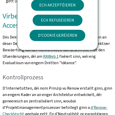
gëtt (ouni Modifikatioun nom 23. September 2019).
ECH AKZEPTÉIEREN
Virbereedung vun dëser
ECH REFUSÉIEREN
Accessibilitéitsdeklaratioun
D'COOKIË GERÉIEREN
Dës Deklaratioun gouf de(n)
3.1.2025
erstallt. D'Angaben an
dëser Deklaratioun sinn exakt a baséieren op enger effektiver
Bewäertung vun der Konformitéit vun dësem Site mat den
Ufuerderungen, déi am
RAWeb 1
fixéiert sinn, wéi eng
Evaluatioun vun engem Drëtten "Idéance".
Kontrollprozess
D'Internetsitten, déi nom Prinzip vu Renow erstallt ginn, ginn
an engem Kader an an enger Architektur entwéckelt, déi
geneeresch an zentraliséiert sinn, woubäi
d’Projektmanagementprozesser befollegt ginn a
d’Renow-
Checklëscht
agehale gëtt. Fir d’Neutralitéit ze garantéieren,