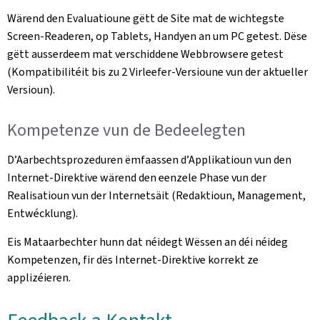
Wärend den Evaluatioune gëtt de Site mat de wichtegste
Screen-Readeren, op Tablets, Handyen an um PC getest. Dëse
gëtt ausserdeem mat verschiddene Webbrowsere getest
(Kompatibilitéit bis zu 2 Virleefer-Versioune vun der aktueller
Versioun).
Kompetenze vun de Bedeelegten
D’Aarbechtsprozeduren ëmfaassen d’Applikatioun vun den
Internet-Direktive wärend den eenzele Phase vun der
Realisatioun vun der Internetsäit (Redaktioun, Management,
Entwécklung).
Eis Mataarbechter hunn dat néidegt Wëssen an déi néideg
Kompetenzen, fir dës Internet-Direktive korrekt ze
applizéieren.