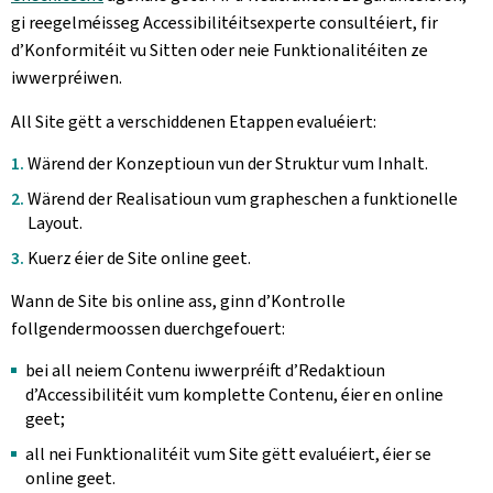
gi reegelméisseg Accessibilitéitsexperte consultéiert, fir
d’Konformitéit vu Sitten oder neie Funktionalitéiten ze
iwwerpréiwen.
All Site gëtt a verschiddenen Etappen evaluéiert:
Wärend der Konzeptioun vun der Struktur vum Inhalt.
Wärend der Realisatioun vum grapheschen a funktionelle
Layout.
Kuerz éier de Site online geet.
Wann de Site bis online ass, ginn d’Kontrolle
follgendermoossen duerchgefouert:
bei all neiem Contenu iwwerpréift d’Redaktioun
d’Accessibilitéit vum komplette Contenu, éier en online
geet;
all nei Funktionalitéit vum Site gëtt evaluéiert, éier se
online geet.