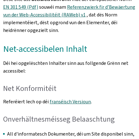
EN 301 549 (Pdf)
souwéi mam
Referenzwierk fir d’Bewäertung
vun der Web-Accessibilitéit (RAWeb) v1
, dat dës Norm
implementéiert, dëst opgrond vun den Elementer, déi
heidrënner opgezielt sinn.
Net-accessibelen Inhalt
Déi hei opgelëschten Inhalter sinn aus follgende Grënn net
accessibel:
Net Konformitéit
Referéiert Iech op déi
franséisch Versioun
.
Onverhältnesméisseg Belaaschtung
All d'informatesch Dokumenter, déi um Site disponibel sinn,