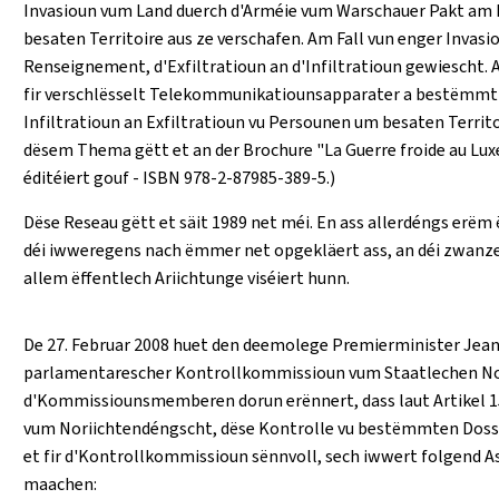
Invasioun vum Land duerch d'Arméie vum Warschauer Pakt am La
besaten Territoire aus ze verschafen. Am Fall vun enger Invas
Renseignement, d'Exfiltratioun an d'Infiltratioun gewiescht.
fir verschlësselt Telekommunikatiounsapparater a bestëm
Infiltratioun an Exfiltratioun vu Persounen um besaten Terri
dësem Thema gëtt et an der Brochure "La Guerre froide au Lux
éditéiert gouf - ISBN 978-2-87985-389-5.)
Dëse Reseau gëtt et säit 1989 net méi. En ass allerdéngs erëm
déi iwweregens nach ëmmer net opgekläert ass, an déi zwanzeg
allem ëffentlech Ariichtunge viséiert hunn.
De 27. Februar 2008 huet den deemolege Premierminister Jean
parlamentarescher Kontrollkommissioun vum Staatlechen Nori
d'Kommissiounsmemberen dorun erënnert, dass laut Artikel 15
vum Noriichtendéngscht, dëse Kontrolle vu bestëmmten Dossie
et fir d'Kontrollkommissioun sënnvoll, sech iwwert folgend A
maachen: