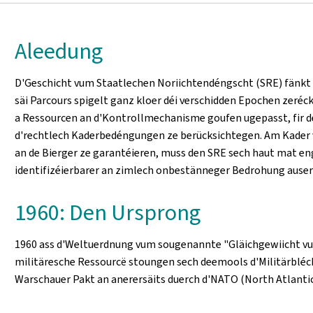
Aleedung
D'Geschicht vum Staatlechen Noriichtendéngscht (SRE) fänkt 
säi Parcours spigelt ganz kloer déi verschidden Epochen zeréc
a Ressourcen an d'Kontrollmechanisme goufen ugepasst, fir 
d'rechtlech Kaderbedéngungen ze berücksichtegen. Am Kader v
an de Bierger ze garantéieren, muss den SRE sech haut mat en
identifizéierbarer an zimlech onbestänneger Bedrohung auser
1960: Den Ursprong
1960 ass d'Weltuerdnung vum sougenannte "Gläichgewiicht vu
militäresche Ressourcë stoungen sech deemools d'Militärbléc
Warschauer Pakt an anerersäits duerch d'NATO (North Atlantic