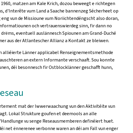
i 1960, matzen am Kale Krich, dozou beweegt e richtegen
s, d'Interête vum Land a Saache bannenzeg Sécherheet op
 eng vun de Missioune vum Noriichtendéngscht also doran,
nformatiounen och vertrauenswierdeg sinn, fir dann no
t drëms, eventuell auslännesch Spiounen am Grand-Duché
r aus der Atlantescher Allianz a Kontakt ze bleiwen.
en alliéierte Länner applicabel Renseignementsmethode
lauschteren an extern Informante verschaaft. Sou konnte
nen, déi besonnesch fir Ostblocklänner geschafft hunn,
Reseau
artement mat der Iwwerwaachung vun den Aktivitéite vun
gt. Lokal Strukture goufen et deemools an alle
 d'Handlunge vu senge Reseausmemberen definéiert huet.
déi net ënnerenee verbonne waren an déi am Fall vun enger