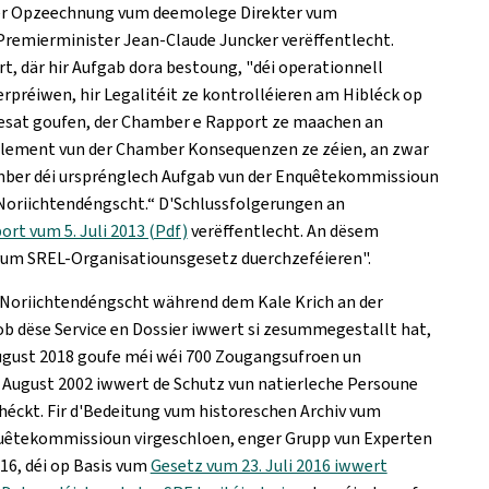
mer Opzeechnung vum deemolege Direkter vum
emierminister Jean-Claude Juncker verëffentlecht.
 där hir Aufgab dora bestoung, "déi operationnell
préiwen, hir Legalitéit ze kontrolléieren am Hibléck op
gesat goufen, der Chamber e Rapport ze maachen an
glement vun der Chamber Konsequenzen ze zéien, an zwar
hamber déi ursprénglech Aufgab vun der Enquêtekommissioun
Noriichtendéngscht.“ D'Schlussfolgerungen an
rt vum 5. Juli 2013 (Pdf)
verëffentlecht. An dësem
 vum SREL-Organisatiounsgesetz duerchzeféieren".
Noriichtendéngscht während dem Kale Krich an der
 ob dëse Service en Dossier iwwert si zesummegestallt hat,
ugust 2018 goufe méi wéi 700 Zougangsufroen un
. August 2002 iwwert de Schutz vun natierleche Persoune
éckt. Fir d'Bedeitung vum historeschen Archiv vum
uêtekommissioun virgeschloen, enger Grupp vun Experten
16, déi op Basis vum
Gesetz vum 23. Juli 2016 iwwert