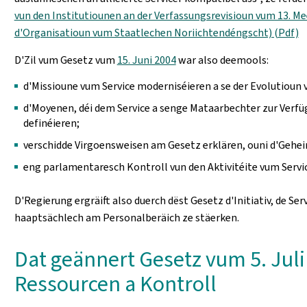
vun den Institutiounen an der Verfassungsrevisioun vum 13. M
d'Organisatioun vum Staatlechen Noriichtendéngscht) (Pdf)
D'Zil vum Gesetz vum
15. Juni 2004
war also deemools:
d'Missioune vum Service moderniséieren a se der Evolutioun
d'Moyenen, déi dem Service a senge Mataarbechter zur Verfü
definéieren;
verschidde Virgoensweisen am Gesetz erklären, ouni d'Gehe
eng parlamentaresch Kontroll vun den Aktivitéite vum Servic
D'Regierung ergräift also duerch dëst Gesetz d'Initiativ, de Se
haaptsächlech am Personalberäich ze stäerken.
Dat geännert Gesetz vum 5. Juli
Ressourcen a Kontroll