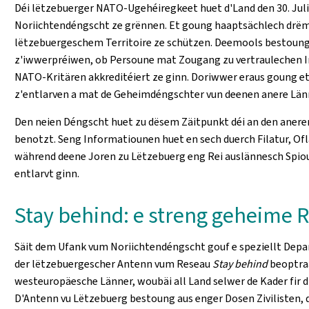
Déi lëtzebuerger NATO-Ugehéiregkeet huet d'Land den 30. Jul
Noriichtendéngscht ze grënnen. Et goung haaptsächlech drëm
lëtzebuergeschem Territoire ze schützen. Deemools bestoung
z'iwwerpréiwen, ob Persoune mat Zougang zu vertraulechen I
NATO-Kritären akkreditéiert ze ginn. Doriwwer eraus goung e
z'entlarven a mat de Geheimdéngschter vun deenen anere Länne
Den neien Déngscht huet zu dësem Zäitpunkt déi an den aner
benotzt. Seng Informatiounen huet en sech duerch Filatur, Of
während deene Joren zu Lëtzebuerg eng Rei auslännesch Spiou
entlarvt ginn.
Stay behind: e streng geheime 
Säit dem Ufank vum Noriichtendéngscht gouf e speziellt Dep
der lëtzebuergescher Antenn vum Reseau
Stay behind
beoptraa
westeuropäesche Länner, woubäi all Land selwer de Kader fir
D'Antenn vu Lëtzebuerg bestoung aus enger Dosen Zivilisten, 