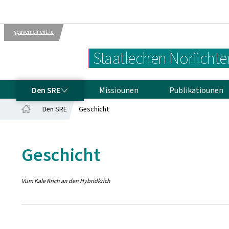
gouvernement.lu
Verwaltungen
D’Lëtzebuerger
Staatlechen Noriicht
Regierung
DEN SRE
Den SRE
Missiounen
Publikatiounen
Den SRE
Geschicht
Startsäit
Geschicht
Vum Kale Krich an den Hybridkrich