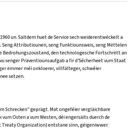
1960 un. Säitdem huet de Service sech weiderentwéckelt a
k. Seng Attributiounen, seng Funktiounsweis, seng Mëttelen
de Bedrohungszoustand, den technologesche Fortschrëtt an
u senger Präventiounsaufgab a fir d'Sécherheet vum Staat
ger ëmmer méi onkloerer, villfälteger, schwéier
nee setzen.
m Schrecken" geprägt. Mat ongeféier vergläichbare
k vum Osten a vum Westen, déi engersäits duerch de
 Treaty Organization) entstane sinn, géigeniwwer.