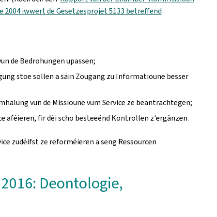
ee 2004 iwwert de Gesetzesprojet 5133 betreffend
 vun de Bedrohungen upassen;
gung stoe sollen a säin Zougang zu Informatioune besser
imhalung vun de Missioune vum Service ze beanträchtegen;
e aféieren, fir déi scho besteeënd Kontrollen z'ergänzen.
rvice zudéifst ze reforméieren a seng Ressourcen
 2016: Deontologie,