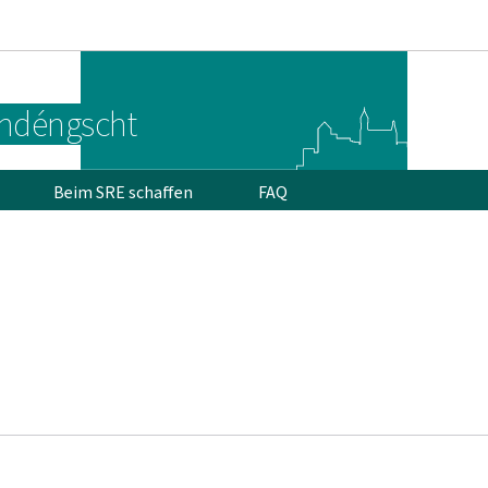
Bei den Haaptmenü goen
Bei den Inhalt goen
endéngscht
Beim SRE schaffen
FAQ