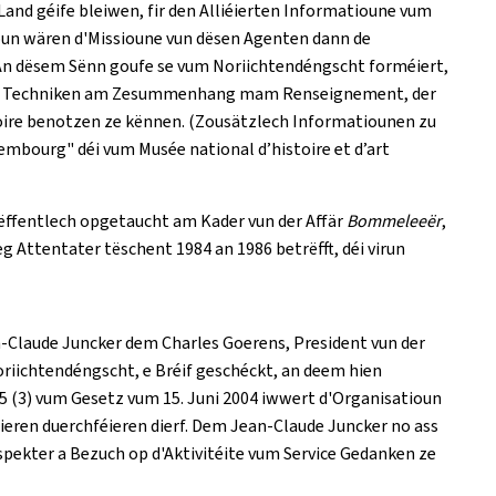
nd géife bleiwen, fir den Alliéierten Informatioune vum
ioun wären d'Missioune vun dësen Agenten dann de
 An dësem Sënn goufe se vum Noriichtendéngscht forméiert,
mt Techniken am Zesummenhang mam Renseignement, der
toire benotzen ze kënnen. (Zousätzlech Informatiounen zu
embourg" déi vum Musée national d’histoire et d’art
 ëffentlech opgetaucht am Kader vun der Affär
Bommeleeër
,
 Attentater tëschent 1984 an 1986 betrëfft, déi virun
-Claude Juncker dem Charles Goerens, President vun der
ichtendéngscht, e Bréif geschéckt, an deem hien
 (3) vum Gesetz vum 15. Juni 2004 iwwert d'Organisatioun
ren duerchféieren dierf. Dem Jean-Claude Juncker no ass
spekter a Bezuch op d'Aktivitéite vum Service Gedanken ze