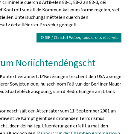
riminelle duerch d'Artikelen 88-1, 88-2 an 88-3, déi
d'Kontroll vun all de Kommunikatiounsforme regelen, sief
peziellen Untersuchungsmëttelen duerch den
etz detailléierter Prozedur geregelt.
© SIP / Christof Weber, tous droits réservés
 vum Noriichtendéngscht
Kontext verännert. D'Bezéiungen tëschent den USA a senge
ierer Sowjetunioun, hu sech nom Fall vun der Berliner Mauer
 vu Staatebléck ausgoung, sinn d'Bedrohungen am Ufank
esonnesch säit den Attentater vum 11. September 2001 an
m präventive Kampf géint den drohenden Terrorismus
t, deen déi haiteg Ufuerderungen erfëllt a mat den
ren. (Kuck och den
Rapport vun der Chamber-Kommissioun