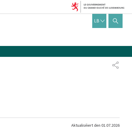
LËTZEBUERGE
LB
SHOW HIDE SEARCH
SHARE
Aktualiséiert den
01.07.2026