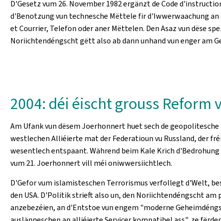
D'Gesetz vum 26. November 1982 ergänzt de Code d'instruction c
d'Benotzung vun technesche Mëttele fir d'Iwwerwaachung an 
et Courrier, Telefon oder aner Mëttelen. Den Asaz vun dëse s
Noriichtendéngscht gëtt also ab dann unhand vun enger am Ges
2004: déi éischt grouss Reform
Am Ufank vun dësem Joerhonnert huet sech de geopolitesche 
westlechen Alliéierte mat der Federatioun vu Russland, der fré
wesentlech entspaant. Während beim Kale Krich d'Bedrohung
vum 21. Joerhonnert vill méi oniwwersiichtlech.
D'Gefor vum islamisteschen Terrorismus verfollegt d'Welt, b
den USA. D'Politik strieft also un, den Noriichtendéngscht a
anzebezéien, an d'Entstoe vun engem "moderne Geheimdéngsch
auslänneschen an alliéierte Servicer kompatibel ass", ze fërde