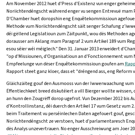
Am November 2012 huet d'Press d'Existenz vun enger gehei
Noriichtendéngscht während enger vu sengen Entrevuë mam Pr
D'Chamber huet doropshin eng Enquêtekommissioun agefouert,
Methode vum Noriichtendéngscht säit senger Schafung z'iwwer
déi gëllend Legislatioun zum Zäitpunkt, wou dës Methoden a
dorausser am Aklang mam Paragraf 2 vum Artikel 189 vum Re
esou séier wéi méiglech." Den 31. Januar 2013 erweidert d'C
"op d'Missiounen, d'Organisatioun an d'Fonctionnement vum 
Empfeelunge vun dëser Enquêtekommissioun goufen am
Rappo
Rapport steet ganz kloer, dass et "dréngend ass, eng Reform
Gläichzäiteg gouf den Ausmooss vun der Iwwerwaachung vum 
Ëffentlechkeet breed diskutéiert a vill Bierger wollte wëssen,
an hunn den Zougrëff dorop ugefrot. Vun Dezember 2012 bis A
d'Kontrollinstanz, déi duerch den Artikel 17 vum Gesetz vum 2
beim Traitement vu perséinlechen Daten agefouert gouf, gesch
Noriichtendéngscht ze verstoen, huet d'parlamentaresch Enq
dës Analys unzevertrauen. No enger Ausschreiwung am Joer 20