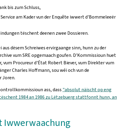
ank bis zum Schluss,
de Service am Kader vun der Enquête iwwert d'Bommeleeër
bindungen tëschent deenen zwee Dossieren.
 aus dësem Schreiwes ervirgaange sinn, hunn zu der
 Archive vum SRE opgemaach goufen. D'Kommissioun huet
, vum Procureur d'État Robert Biever, vum Direkter vum
änger Charles Hoffmann, sou wéi och vun de
r Joren.
Kontrollkommissioun ass, dass
"absolut näischt op eng
ëschent 1984 an 1986 zu Lëtzebuerg stattfonnt hunn, an
ert Iwwerwaachung