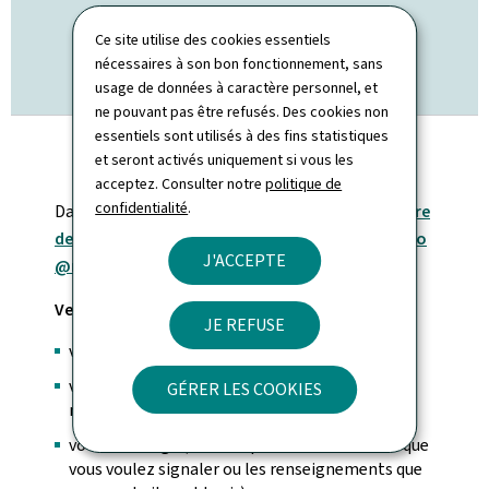
Ce site utilise des cookies essentiels
FORMULAIRE DE CONTACT
nécessaires à son bon fonctionnement, sans
usage de données à caractère personnel, et
ne pouvant pas être refusés. Des cookies non
essentiels sont utilisés à des fins statistiques
et seront activés uniquement si vous les
acceptez. Consulter notre
politique de
confidentialité
.
Dans ce cas, vous pouvez remplir notre
formulaire
de contact en ligne
ou
nous écrire à l'adresse
info
J'ACCEPTE
@me.etat.lu
.
Veuillez indiquer dans votre message:
JE REFUSE
vos nom(s) et prénom(s);
votre employeur ou l'organisation que vous
GÉRER LES COOKIES
représentez, le cas échéant;
votre message (veuillez préciser la situation que
vous voulez signaler ou les renseignements que