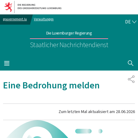
Zur Hauptnavigation
Zum Inhalt
DE
gouvernement.lu
Verwaltungen
DE
Die Luxemburger Regierung
Staatlicher Nachrichtendienst
SUCHFLED 
MENÜ
HAUPT-
TE
Eine Bedrohung melden
Zum letzten Mal aktualisiert am
28.06.2026