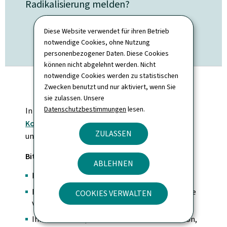
Radikalisierung melden?
Diese Website verwendet für ihren Betrieb
KONTAKTFORMULAR
notwendige Cookies, ohne Nutzung
personenbezogener Daten. Diese Cookies
können nicht abgelehnt werden. Nicht
notwendige Cookies werden zu statistischen
Zwecken benutzt und nur aktiviert, wenn Sie
sie zulassen. Unsere
Datenschutzbestimmungen
lesen.
In diesem Fall können Sie unser
Online-
Kontaktformular
ausfüllen oder uns per E-Mail
ZULASSEN
unter
info@me.etat.lu
kontaktieren.
Bitte geben Sie in Ihrer Nachricht Folgendes an:
ABLEHNEN
Ihren Namen und Vornamen,
Ihren Arbeitgeber oder die Organisation, die Sie
COOKIES VERWALTEN
vertreten (sofern zutreffend),
Ihre Nachricht (bitte schildern Sie die Situation,