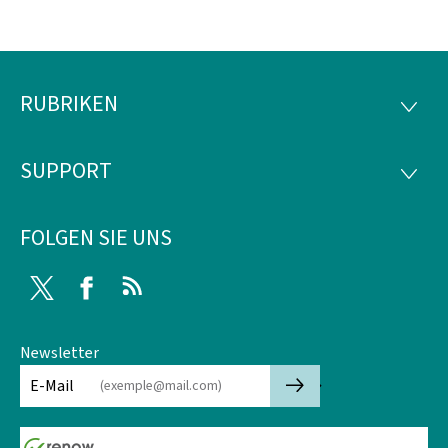
RUBRIKEN
Footer
RUBRI
SUPPORT
SUPP
FOLGEN SIE UNS
Twitter
Facebook
RSS
Newsletter
🡒
E-Mail