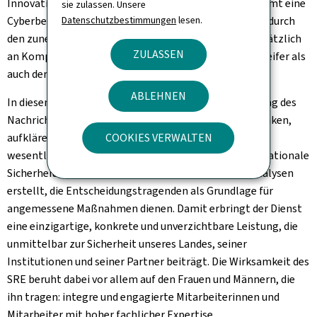
Innovationskraft und unsere Institutionen. Hinzu kommt eine
sie zulassen. Unsere
Cyberbedrohung, die sich erheblich verschärft hat und durch
Datenschutzbestimmungen
lesen.
den zunehmenden Einsatz künstlicher Intelligenz zusätzlich
ZULASSEN
an Komplexität gewinnt – sowohl auf Seiten der Angreifer als
auch der Verteidiger.
ABLEHNEN
In diesem anspruchsvollen Umfeld entfaltet der Auftrag des
Nachrichtendienstes seine volle Bedeutung: vorausdenken,
aufklären, vorbeugen. Der SRE leistet hierzu einen
COOKIES VERWALTEN
wesentlichen Beitrag, indem er Bedrohungen für die nationale
Sicherheit frühzeitig identifiziert und verlässliche Analysen
erstellt, die Entscheidungstragenden als Grundlage für
angemessene Maßnahmen dienen. Damit erbringt der Dienst
eine einzigartige, konkrete und unverzichtbare Leistung, die
unmittelbar zur Sicherheit unseres Landes, seiner
Institutionen und seiner Partner beiträgt. Die Wirksamkeit des
SRE beruht dabei vor allem auf den Frauen und Männern, die
ihn tragen: integre und engagierte Mitarbeiterinnen und
Mitarbeiter mit hoher fachlicher Expertise.