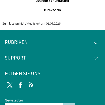
Jeanne Schumacher
Direktorin
Zum letzten Mal aktualisiert am
01.07.2026
RUBRIKEN
Footer
RUBRI
SUPPORT
SUPP
FOLGEN SIE UNS
Twitter
Facebook
RSS
Newsletter