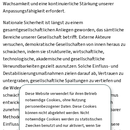
Wachsamkeit und eine kontinuierliche Stärkung unserer
Anpassungsfähigkeit erfordert.
Nationale Sicherheit ist längst zu einem
gesamtgesellschaftlichen Anliegen geworden, das sämtliche
Bereiche unserer Gesellschaft betrifft. Externe Akteure
versuchen, demokratische Gesellschaften von innen heraus zu
schwächen, indem sie strukturelle, wirtschaftliche,
technologische, akademische und gesellschaftliche
Verwundbarkeiten gezielt ausnutzen. Solche Einfluss- und
Destabilisierungsmaßnahmen zielen darauf ab, Vertrauen zu
untergraben, gesellschaftliche Spaltungen zu vertiefen und
die Widerstandsfähigkeit unserer Gesellschaften zu
Diese Website verwendet für ihren Betrieb
schwächen. Auch die Erscheinungsformen des Terrorismus
notwendige Cookies, ohne Nutzung
entwickeln sich kontinuierlich weiter und bedienen sich
personenbezogener Daten. Diese Cookies
zunehmend diffuser sowie teilweise schwer vorhersehbarer
können nicht abgelehnt werden. Nicht
Methoden. Gleichzeitig richten sich Spionage- und
notwendige Cookies werden zu statistischen
Einflussaktivitäten gegen unsere Wissensbestände, unsere
Zwecken benutzt und nur aktiviert, wenn Sie