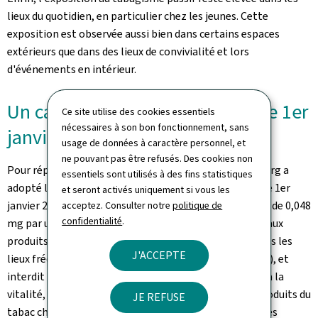
lieux du quotidien, en particulier chez les jeunes. Cette
exposition est observée aussi bien dans certains espaces
extérieurs que dans des lieux de convivialité et lors
d'événements en intérieur.
Un cadre légal renforcé depuis le 1er
Ce site utilise des cookies essentiels
nécessaires à son bon fonctionnement, sans
janvier 2026
usage de données à caractère personnel, et
ne pouvant pas être refusés. Des cookies non
Pour répondre à certains de ces constats, le Luxembourg a
essentiels sont utilisés à des fins statistiques
adopté la loi du 28 novembre 2025, entrée en vigueur le 1er
et seront activés uniquement si vous les
janvier 2026. Elle fixe une teneur maximale en nicotine de 0,048
acceptez. Consulter notre
politique de
confidentialité
.
mg par unité pour les sachets de nicotine et les nouveaux
produits nicotiniques, interdit leur consommation dans les
J'ACCEPTE
lieux fréquentés par les jeunes (écoles, terrains de jeux), et
interdit les additifs stimulants associés à l'énergie et à la
vitalité, comme la caféine, la taurine ou le CBD. Les produits du
JE REFUSE
tabac chauffés sont alignés sur les règles des cigarettes