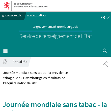
Aller au menu principal
Aller au contenu
FR
gouvernement.lu
Administrations
FR
Le gouvernement luxembourgeois
Service de renseignement de l'État
AFFICHER
MENU
PRINCIPAL
Actualités
PA
Accueil
Journée mondiale sans tabac - la prévalence
tabagique au Luxembourg: les résultats de
l'enquête nationale 2025
Journée mondiale sans tabac - la