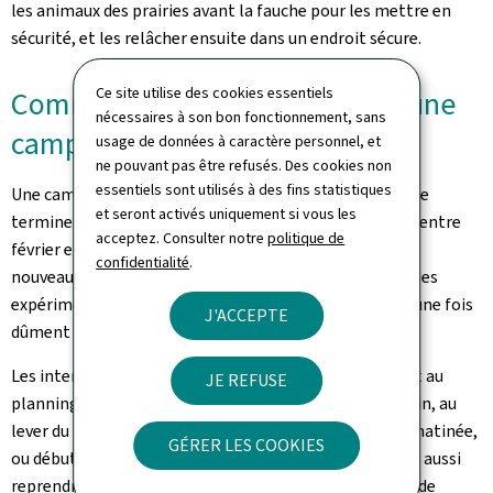
les animaux des prairies avant la fauche pour les mettre en
sécurité, et les relâcher ensuite dans un endroit sécure.
Ce site utilise des cookies essentiels
Comment et quand se déroule une
nécessaires à son bon fonctionnement, sans
campagne de sauvetage?
usage de données à caractère personnel, et
ne pouvant pas être refusés. Des cookies non
essentiels sont utilisés à des fins statistiques
Une campagne typique va démarrer vers fin avril pour se
et seront activés uniquement si vous les
terminer mi-juillet. Les formations seront organisées entre
acceptez. Consulter notre
politique de
février et avril 2026. Durant les premières missions, les
confidentialité
.
nouveaux pilotes seront accompagnés par des bénévoles
expérimentés, et ne seront envoyés en autonomie qu'une fois
J'ACCEPTE
dûment certifiés par les formateurs.
Les interventions sont étroitement liées à la météo et au
JE REFUSE
planning de l'agriculteur. Elles ont lieu très tôt le matin, au
lever du soleil, donc vers 5 heures et terminent fin de matinée,
GÉRER LES COOKIES
ou début d'après-midi. Dans certains cas, elles peuvent aussi
reprendre fin d'après-midi lorsque l'agriculteur décide de