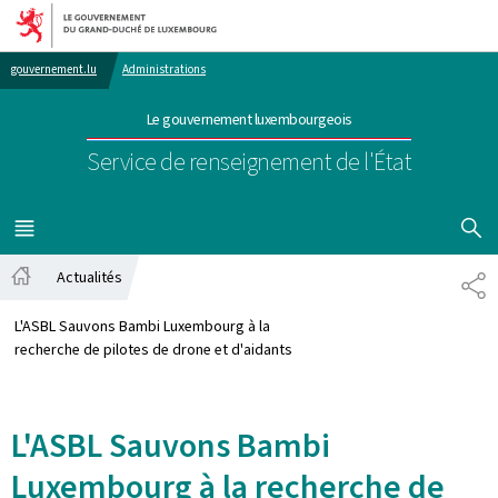
Aller au menu principal
Aller au contenu
gouvernement.lu
Administrations
Le gouvernement luxembourgeois
Service de renseignement de l'État
AFFICHER
MENU
PRINCIPAL
Actualités
PA
Accueil
L'ASBL Sauvons Bambi Luxembourg à la
recherche de pilotes de drone et d'aidants
L'ASBL Sauvons Bambi
Luxembourg à la recherche de