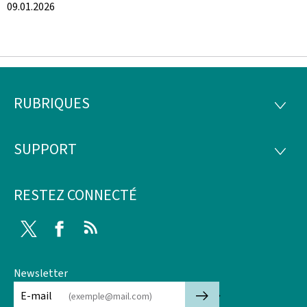
09.01.2026
RUBRIQUES
Pied
RUBRI
de
SUPPORT
SUPP
page
RESTEZ CONNECTÉ
Twitter
Facebook
RSS
Newsletter
🡒
E-mail