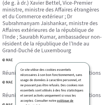
(de g. à dr.) Xavier Bettel, Vice-Premier
ministre, ministre des Affaires étrangères
et du Commerce extérieur ; Dr
Subrahmanyam Jaishankar, ministre des
Affaires extérieures de la république de
l’Inde ; Saurabh Kumar, ambassadeur non-
résident de la république de l’Inde au
Grand-Duché de Luxembourg
© MAE
Ce site utilise des cookies essentiels
Réunion de travail élargie aux délégations
nécessaires à son bon fonctionnement, sans
usage de données à caractère personnel, et
© MAE
ne pouvant pas être refusés. Des cookies non
essentiels sont utilisés à des fins statistiques
Réunion de travail élargie aux délégations
et seront activés uniquement si vous les
acceptez. Consulter notre
politique de
© MAE