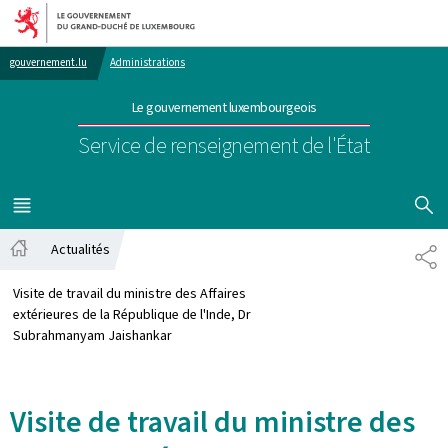
Aller au menu principal
Aller au contenu
gouvernement.lu
Administrations
Le gouvernement luxembourgeois
Service de renseignement de l'État
AFFICHER
MENU
PRINCIPAL
Actualités
PA
Accueil
Visite de travail du ministre des Affaires
extérieures de la République de l'Inde, Dr
Subrahmanyam Jaishankar
Visite de travail du ministre des