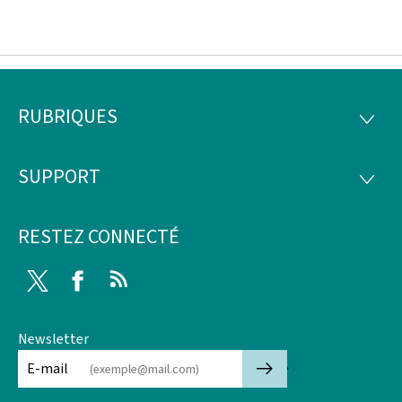
RUBRIQUES
Pied
RUBRI
de
SUPPORT
SUPP
page
RESTEZ CONNECTÉ
Twitter
Facebook
RSS
Newsletter
🡒
E-mail