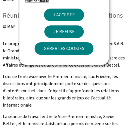
confidentialité
.
Réunion de travail élargie aux délégations
J'ACCEPTE
© MAE
JE REFUSE
Le programme de la visite comprenait une audience avec S.A.R.
GÉRER LES COOKIES
le Grand-Duc, ainsi que des entretiens avec le Premier
ministre, Luc Frieden, et le Vice-Premier ministre, ministre des
Affaires étrangères et du Commerce extérieur, Xavier Bettel.
Lors de l'entrevue avec le Premier ministre, Luc Frieden, les
discussions ont principalement porté sur des questions
d'intérêt mutuel, dans l'objectif d'approfondir les relations
bilatérales, ainsi que sur les grands enjeux de l'actualité
internationale.
La séance de travail entre le Vice-Premier ministre, Xavier
Bettel, et le ministre Jaishankar a permis de revenir sur les