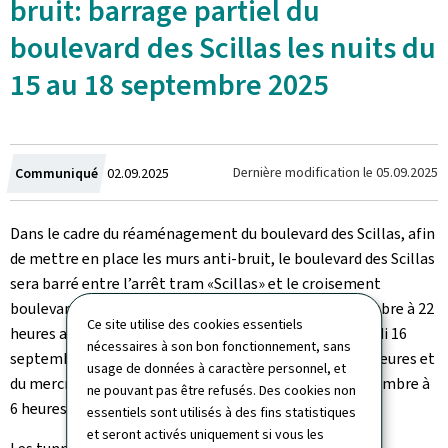
bruit: barrage partiel du
boulevard des Scillas les nuits du
15 au 18 septembre 2025
Crée
Dernière modification le
05.09.2025
Communiqué
02.09.2025
le
Dans le cadre du réaménagement du boulevard des Scillas, afin
de mettre en place les murs anti-bruit, le boulevard des Scillas
sera barré entre l’arrêt tram «Scillas» et le croisement
boulevard de Kyiv/rue du 9 mai 1944 du lundi 15 septembre à 22
Ce site utilise des cookies essentiels
heures au mardi 16 septembre 2025 à 6 heures, du mardi 16
nécessaires à son bon fonctionnement, sans
septembre à 22 heures au mercredi 17 septembre à 6 heures et
usage de données à caractère personnel, et
du mercredi 17 septembre à 22 heures au jeudi 18 septembre à
ne pouvant pas être refusés. Des cookies non
6 heures.
essentiels sont utilisés à des fins statistiques
et seront activés uniquement si vous les