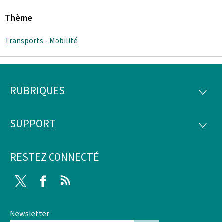
Thème
Transports - Mobilité
RUBRIQUES
Pied
RUBRI
de
SUPPORT
SUPP
page
RESTEZ CONNECTÉ
Twitter
Facebook
RSS
Newsletter