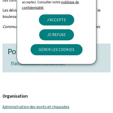
Les tunnels Rangwee seront également barrés.
acceptez. Consulter notre
politique de
confidentialité
.
Les déviations passeront par le boulevard Raiffeisen et le
boulevard Kockelscheuer.
J'ACCEPTE
Communiqué par l'Administration des ponts et chaussées
JE REFUSE
Pour en savoir plus
GÉRER LES COOKIES
Plan de déviation (Pdf, 1,75 Mo)
Organisation
Administration des ponts et chaussées