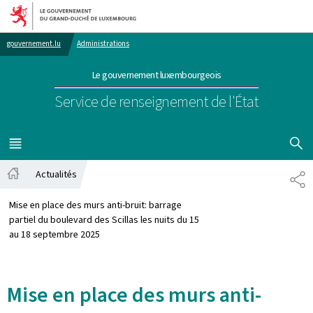
Aller au menu principal
Aller au contenu
gouvernement.lu
Administrations
Le gouvernement luxembourgeois
Service de renseignement de l'État
AFFICHER
MENU
PRINCIPAL
Actualités
PA
Accueil
Mise en place des murs anti-bruit: barrage
partiel du boulevard des Scillas les nuits du 15
au 18 septembre 2025
Mise en place des murs anti-