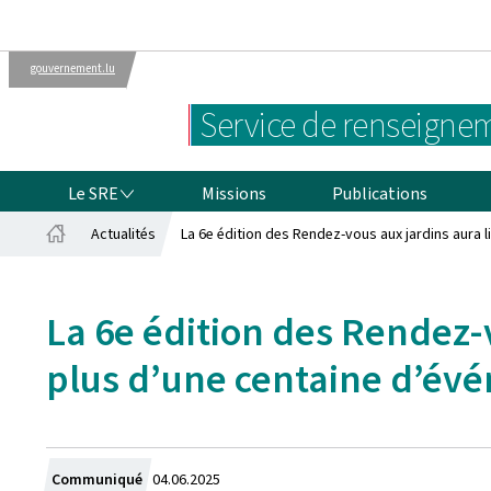
gouvernement.lu
Administrations
Le gouvernement
Service de renseignem
luxembourgeois
LE SRE
Le SRE
Missions
Publications
Actualités
La 6e édition des Rendez-vous aux jardins aura l
Accueil
La 6e édition des Rendez-v
plus d’une centaine d’év
Crée
Communiqué
04.06.2025