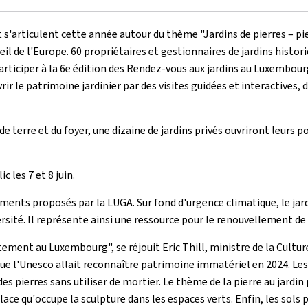
et s'articulent cette année autour du thème "Jardins de pierres – pi
il de l'Europe. 60 propriétaires et gestionnaires de jardins histo
articiper à la 6e édition des Rendez-vous aux jardins au Luxembourg.
le patrimoine jardinier par des visites guidées et interactives, d
e terre et du foyer, une dizaine de jardins privés ouvriront leurs p
 les 7 et 8 juin.
ts proposés par la LUGA. Sur fond d'urgence climatique, le jardin e
rsité. Il représente ainsi une ressource pour le renouvellement de 
tement au Luxembourg", se réjouit Eric Thill, ministre de la Cultu
que l'Unesco allait reconnaître patrimoine immatériel en 2024. Les
des pierres sans utiliser de mortier. Le thème de la pierre au jard
e qu'occupe la sculpture dans les espaces verts. Enfin, les sols pie