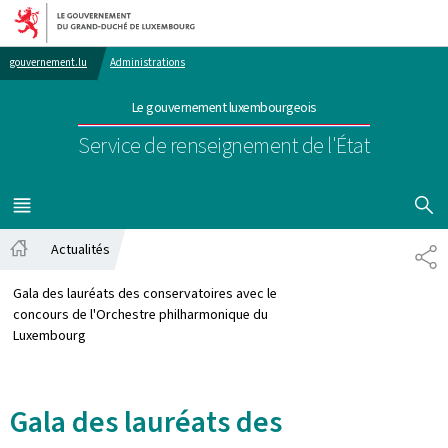
Aller au menu principal
Aller au contenu
gouvernement.lu
Administrations
Le gouvernement luxembourgeois
Service de renseignement de l'État
AFFICHER
MENU
PRINCIPAL
Actualités
PA
Accueil
Gala des lauréats des conservatoires avec le
concours de l'Orchestre philharmonique du
Luxembourg
Gala des lauréats des