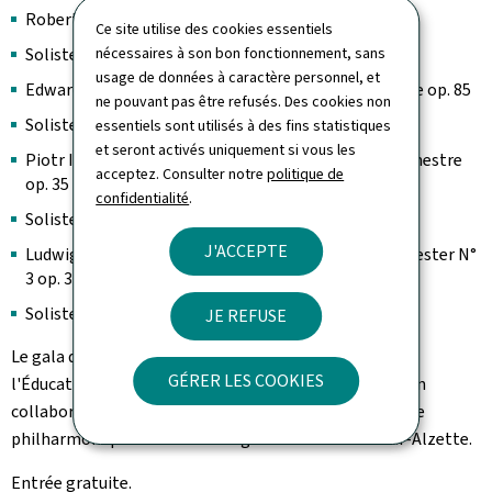
Robert Stolz: Mein Liebeslied muss ein Walzer sein
Ce site utilise des cookies essentiels
Soliste: Lisa Burke, chant classique
nécessaires à son bon fonctionnement, sans
usage de données à caractère personnel, et
Edward Elgar: Concerto pour violoncelle et orchestre op. 85
ne pouvant pas être refusés. Des cookies non
Soliste: Mario Vander Linden, violoncelle
essentiels sont utilisés à des fins statistiques
et seront activés uniquement si vous les
Piotr Ilitch Tchaïkovski: Concerto pour violon et orchestre
acceptez. Consulter notre
politique de
op. 35
confidentialité
.
Soliste: Gaja Suselj, violon
J'ACCEPTE
Ludwig van Beethoven: Konzert für Klavier und Orchester N°
3 op. 37
Soliste: Anna Touliankina, piano
JE REFUSE
Le gala des lauréats est organisé par le ministère de
GÉRER LES COOKIES
l'Éducation nationale, de l'Enfance et de la Jeunesse en
collaboration avec les trois conservatoires, l'Orchestre
philharmonique du Luxembourg et la Ville d'Esch-sur-Alzette.
Entrée gratuite.