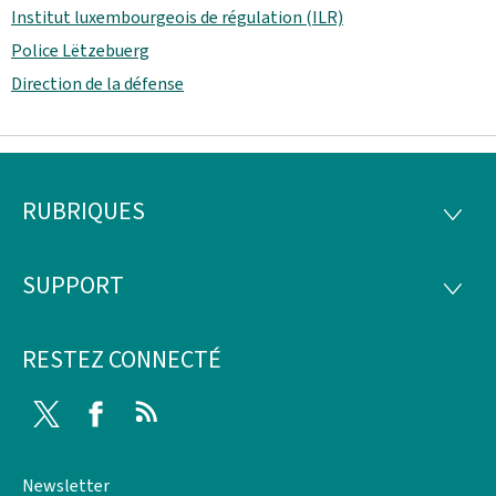
Institut luxembourgeois de régulation (ILR)
Police Lëtzebuerg
Direction de la défense
RUBRIQUES
Pied
RUBRI
de
SUPPORT
SUPP
page
RESTEZ CONNECTÉ
Twitter
Facebook
RSS
Newsletter