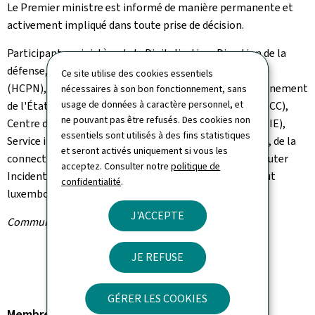
Le Premier ministre est informé de manière permanente et
activement impliqué dans toute prise de décision.
Participants: ministère de la Digitalisation, Direction de la
défense, Haut-Commissariat à la protection nationale
Ce site utilise des cookies essentiels
(HCPN), police grand-ducale, armée, Service de renseignement
nécessaires à son bon fonctionnement, sans
usage de données à caractère personnel, et
de l'État (SRE), Service de la communication de crise (SCC),
ne pouvant pas être refusés. Des cookies non
Centre des technologies de l'information de l'État (CTIE),
essentiels sont utilisés à des fins statistiques
Service information et presse (SIP), Service des médias, de la
et seront activés uniquement si vous les
connectivité et de la politique numérique (SMC), Computer
acceptez. Consulter notre
politique de
Incident Response Center Luxembourg (CIRCL), Institut
confidentialité
.
luxembourgeois de régulation (ILR).
J'ACCEPTE
Communiqué par la Cellule de crise
JE REFUSE
GÉRER LES COOKIES
Membre du gouvernement