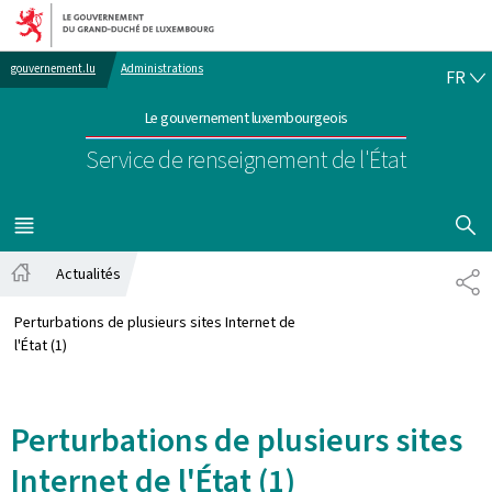
Aller au menu principal
Aller au contenu
FR
gouvernement.lu
Administrations
FR
Le gouvernement luxembourgeois
Service de renseignement de l'État
AFFICHER
MENU
PRINCIPAL
Actualités
PA
Accueil
Perturbations de plusieurs sites Internet de
l'État (1)
Perturbations de plusieurs sites
Internet de l'État (1)