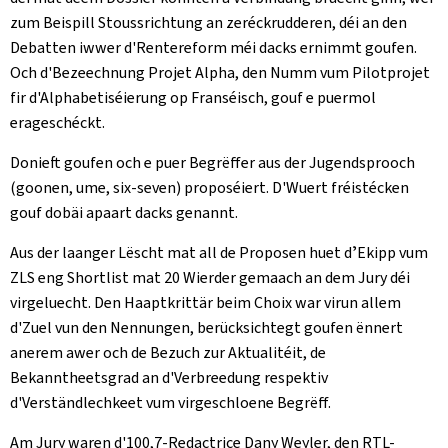
zum Beispill Stoussrichtung an zeréckrudderen, déi an den
Debatten iwwer d'Rentereform méi dacks ernimmt goufen.
Och d'Bezeechnung Projet Alpha, den Numm vum Pilotprojet
fir d'Alphabetiséierung op Franséisch, gouf e puermol
erageschéckt.
Donieft goufen och e puer Begrëffer aus der Jugendsprooch
(goonen, ume, six-seven) proposéiert. D'Wuert fréistécken
gouf dobäi apaart dacks genannt.
Aus der laanger Lëscht mat all de Proposen huet dʼEkipp vum
ZLS eng Shortlist mat 20 Wierder gemaach an dem Jury déi
virgeluecht. Den Haaptkrittär beim Choix war virun allem
d'Zuel vun den Nennungen, berücksichtegt goufen ënnert
anerem awer och de Bezuch zur Aktualitéit, de
Bekanntheetsgrad an d'Verbreedung respektiv
d'Verständlechkeet vum virgeschloene Begrëff.
Am Jury waren d'100,7-Redactrice Dany Weyler, den RTL-