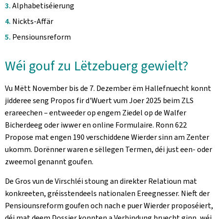
Alphabetiséierung
Nickts-Affär
Pensiounsreform
Wéi gouf zu Lëtzebuerg gewielt?
Vu Mëtt November bis de 7. Dezember ëm Hallefnuecht konnt
jidderee seng Propos fir d'Wuert vum Joer 2025 beim ZLS
erareechen – entweeder op engem Ziedel op de Walfer
Bicherdeeg oder iwwer en online Formulaire. Ronn 622
Propose mat engen 190 verschiddene Wierder sinn am Zenter
ukomm. Dorënner waren e sëllegen Termen, déi just een- oder
zweemol genannt goufen.
De Gros vun de Virschléi stoung an direkter Relatioun mat
konkreeten, gréisstendeels nationalen Ereegnesser. Nieft der
Pensiounsreform goufen och nach e puer Wierder proposéiert,
déi mat deem Dossier konnten a Verbindung bruecht ginn, wéi