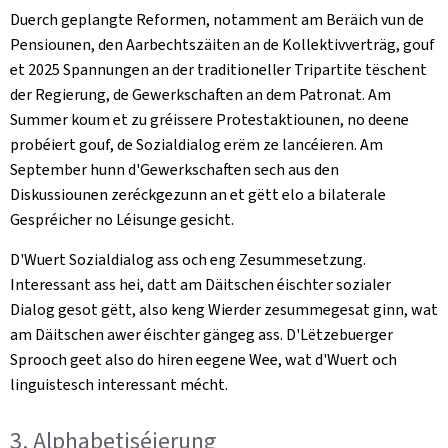
Duerch geplangte Reformen, notamment am Beräich vun de
Pensiounen, den Aarbechtszäiten an de Kollektivverträg, gouf
et 2025 Spannungen an der traditioneller Tripartite tëschent
der Regierung, de Gewerkschaften an dem Patronat. Am
Summer koum et zu gréissere Protestaktiounen, no deene
probéiert gouf, de Sozialdialog erëm ze lancéieren. Am
September hunn d'Gewerkschaften sech aus den
Diskussiounen zeréckgezunn an et gëtt elo a bilaterale
Gespréicher no Léisunge gesicht.
D'Wuert Sozialdialog ass och eng Zesummesetzung.
Interessant ass hei, datt am Däitschen éischter
sozialer
Dialog
gesot gëtt, also keng Wierder zesummegesat ginn, wat
am Däitschen awer éischter gängeg ass. D'Lëtzebuerger
Sprooch geet also do hiren eegene Wee, wat d'Wuert och
linguistesch interessant mécht.
3. Alphabetiséierung