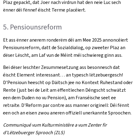
Plaz gepackt, dat Joer nach virdrun hat den neie Luc sech
ënner déi fënnef éischt Terme placéiert.
5. Pensiounsreform
Et ass ënner anerem ronderëm déi am Mee 2025 annoncéiert
Pensiounsreform, datt de Sozialdialog, op zweeter Plaz an
dëser Lëscht, am Laf vun de Méint méi schwiereg ginn ass.
Bei dëser leschter Zesummesetzung ass besonnesch dat
éischt Element interessant… an typesch lëtzebuergesch!
D'Pensioun heescht op Däitsch jee no Kontext
Ruhestand
oder
Rente
(just bei de Leit am ëffentlechen Déngscht schwätzt
een dem Duden no vu
Pension
), am Franséische seet ee
retraite
. D'Reform par contre ass manner originell: Déi fënnt
een och an eisen zwou aneren offiziell unerkannte Sproochen.
Communiqué vum Kulturministère a vum Zenter fir
d'Lëtzebuerger Sprooch (ZLS)