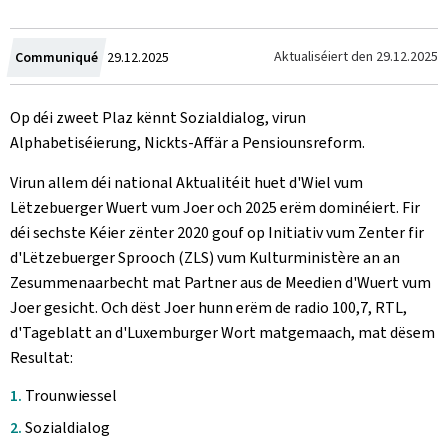
Crée
Aktualiséiert den
29.12.2025
Communiqué
29.12.2025
le
Op déi zweet Plaz
kënnt Sozialdialog, virun
Alphabetiséierung, Nickts-Affär a Pensiounsreform.
Virun allem déi national Aktualitéit huet d'Wiel vum
Lëtzebuerger Wuert vum Joer och 2025 erëm dominéiert. Fir
déi sechste Kéier zënter 2020 gouf op Initiativ vum Zenter fir
d'Lëtzebuerger Sprooch (ZLS) vum Kulturministère an an
Zesummenaarbecht mat Partner aus de Meedien d'Wuert vum
Joer gesicht. Och dëst Joer hunn erëm de radio 100,7, RTL,
d'Tageblatt an d'Luxemburger Wort matgemaach, mat dësem
Resultat:
Trounwiessel
Sozialdialog