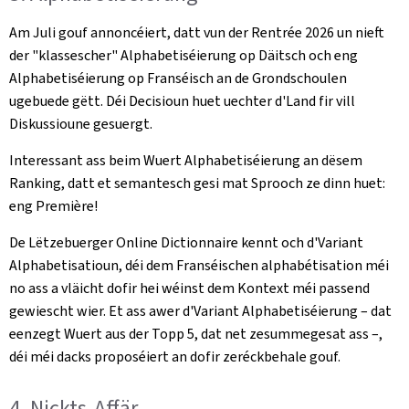
Am Juli gouf annoncéiert, datt vun der Rentrée 2026 un nieft
der "klassescher" Alphabetiséierung op Däitsch och eng
Alphabetiséierung op Franséisch an de Grondschoulen
ugebuede gëtt. Déi Decisioun huet uechter d'Land fir vill
Diskussioune gesuergt.
Interessant ass beim Wuert Alphabetiséierung an dësem
Ranking, datt et semantesch gesi mat Sprooch ze dinn huet:
eng Première!
De Lëtzebuerger Online Dictionnaire kennt och d'Variant
Alphabetisatioun, déi dem Franséischen
alphabétisation
méi
no ass a vläicht dofir hei wéinst dem Kontext méi passend
gewiescht wier. Et ass awer d'Variant Alphabetiséierung – dat
eenzegt Wuert aus der Topp 5, dat net zesummegesat ass –,
déi méi dacks proposéiert an dofir zeréckbehale gouf.
4. Nickts-Affär