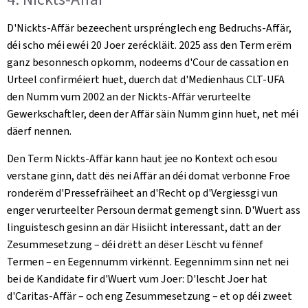
D'Nickts-Affär bezeechent ursprénglech eng Bedruchs-Affär,
déi scho méi ewéi 20 Joer zeréckläit. 2025 ass den Term erëm
ganz besonnesch opkomm, nodeems d'Cour de cassation en
Urteel confirméiert huet, duerch dat d'Medienhaus CLT-UFA
den Numm vum 2002 an der Nickts-Affär verurteelte
Gewerkschaftler, deen der Affär säin Numm ginn huet, net méi
däerf nennen.
Den Term Nickts-Affär kann haut jee no Kontext och esou
verstane ginn, datt dës nei Affär an déi domat verbonne Froe
ronderëm d'Pressefräiheet an d'Recht op d'Vergiessgi vun
enger verurteelter Persoun dermat gemengt sinn. D'Wuert ass
linguistesch gesinn an där Hisiicht interessant, datt an der
Zesummesetzung – déi drëtt an dëser Lëscht vu fënnef
Termen – en Eegennumm virkënnt. Eegennimm sinn net nei
bei de Kandidate fir d'Wuert vum Joer: D'lescht Joer hat
d'Caritas-Affär – och eng Zesummesetzung – et op déi zweet