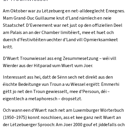
Am Oktober war zu Lëtzebuerg en net-alldeeglecht Ereegnes.
Mam Grand-Duc Guillaume krut d'Land nämlech en neie
Staatschef. D'Evenement war net just op den offiziellen Deel
am Palais an an der Chamber limitéiert, mee et huet och
duerch d'Festivitéiten uechter d'Land vill Opmierksamkeet
kritt.
D'Wuert Trounwiessel ass eng Zesummesetzung – wéi vill
Wierder aus der Hitparad vum Wuert vum Joer.
Interessant ass hei, datt de Sënn sech net direkt aus den
éischte Bedeitunge vun Troun a vu Wiessel ergëtt: Ëmmerhi
gëtt jo net den Troun gewiesselt, mee d'Persoun, déi –
eigentlech a metaphoresch – dropsëtzt.
Och wann een d'Wuert nach net am Luxemburger Wörterbuch
(1950–1975) konnt noschloen, ass et kee ganz neit Wuert an
der Lëtzebuerger Sprooch: Am Joer 2000 gouf et jiddefalls och