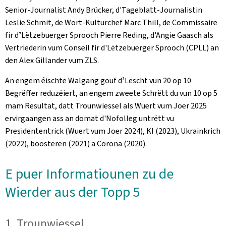
Senior-Journalist Andy Brücker, d'Tageblatt-Journalistin
Leslie Schmit, de Wort-Kulturchef Marc Thill, de Commissaire
fir dʼLëtzebuerger Sprooch Pierre Reding, d'Angie Gaasch als
Vertriederin vum Conseil fir d'Lëtzebuerger Sprooch (CPLL) an
den Alex Gillander vum ZLS.
An engem éischte Walgang gouf dʼLëscht vun 20 op 10
Begrëffer reduzéiert, an engem zweete Schrëtt du vun 10 op 5
mam Resultat, datt Trounwiessel als Wuert vum Joer 2025
ervirgaangen ass an domat d'Nofolleg untrëtt vu
Presidententrick (Wuert vum Joer 2024), KI (2023), Ukrainkrich
(2022), boosteren (2021) a Corona (2020).
E puer Informatiounen zu de
Wierder aus der Topp 5
1. Trounwiessel