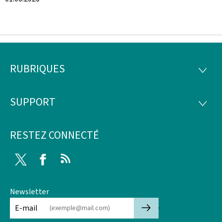
RUBRIQUES
Pied
RUBRI
de
SUPPORT
SUPP
page
RESTEZ CONNECTÉ
Twitter
Facebook
RSS
Newsletter
🡒
E-mail