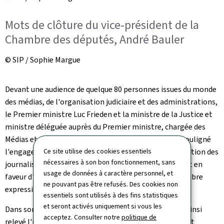
Mots de clôture du vice-président de la
Chambre des députés, André Bauler
© SIP / Sophie Margue
Devant une audience de quelque 80 personnes issues du monde
des médias, de l'organisation judiciaire et des administrations,
le Premier ministre Luc Frieden et la ministre de la Justice et
ministre déléguée auprès du Premier ministre, chargée des
Médias et de la Connectivité, Elisabeth Margue, ont souligné
l'engagement du gouvernement en faveur de la protection des
Ce site utilise des cookies essentiels
nécessaires à son bon fonctionnement, sans
journalistes contre toutes tentatives d'intimidation et en
usage de données à caractère personnel, et
faveur d'un cadre national généralement propice à la libre
ne pouvant pas être refusés. Des cookies non
expression et à la démocratie.
essentiels sont utilisés à des fins statistiques
et seront activés uniquement si vous les
Dans son discours d'allocution, le Premier ministre a ainsi
acceptez. Consulter notre
politique de
relevé l'importance d'une information indépendante et