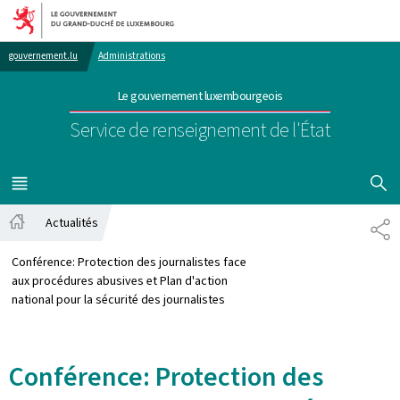
Aller au menu principal
Aller au contenu
gouvernement.lu
Administrations
Le gouvernement luxembourgeois
Service de renseignement de l'État
AFFICHER
MENU
PRINCIPAL
Actualités
PA
Accueil
Conférence: Protection des journalistes face
aux procédures abusives et Plan d'action
national pour la sécurité des journalistes
Conférence: Protection des