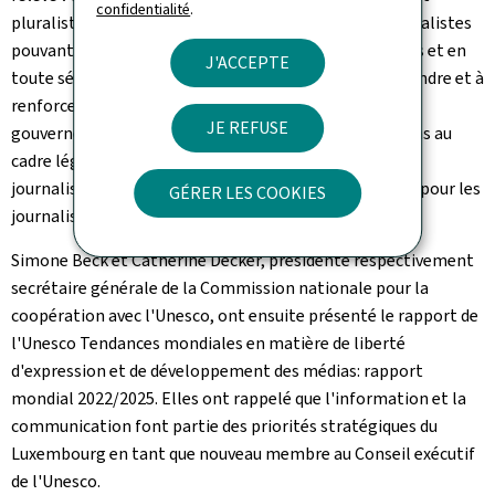
confidentialité
.
pluraliste, collectée, analysée et diffusée par des journalistes
pouvant exercer leur métier dans de bonnes conditions et en
J'ACCEPTE
toute sécurité. Le gouvernement est déterminé à défendre et à
renforcer la liberté de la presse, "voilà pourquoi le
JE REFUSE
gouvernement a d'ores et déjà proposé des adaptations au
cadre légal concernant le régime d'aides en faveur du
journalisme professionnel et à l'accès à l'information pour les
GÉRER LES COOKIES
journalistes".
Simone Beck et Catherine Decker, présidente respectivement
secrétaire générale de la Commission nationale pour la
coopération avec l'Unesco, ont ensuite présenté le rapport de
l'Unesco Tendances mondiales en matière de liberté
d'expression et de développement des médias: rapport
mondial 2022/2025. Elles ont rappelé que l'information et la
communication font partie des priorités stratégiques du
Luxembourg en tant que nouveau membre au Conseil exécutif
de l'Unesco.