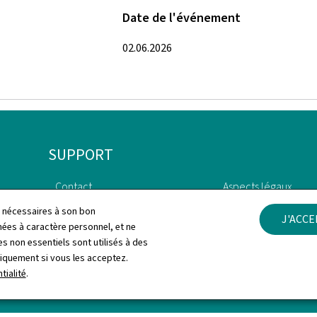
Date de l'événement
02.06.2026
SUPPORT
Contact
Aspects légaux
ls nécessaires à son bon
J'ACC
Plan du site
Déclaration d'access
es à caractère personnel, et ne
s non essentiels sont utilisés à des
À propos du site
Gestion des cookies
niquement si vous les acceptez.
tialité
.