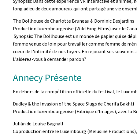
Synopsis: Dans cette expérience VR interactive et animée, no
long adieu de deux amoureux qui ont partagé une vie ensem
The Dollhouse
de Charlotte Bruneau & Dominic Desjardins
Production luxembourgeoise (
Wild Fang Films
) avec le Can
Synopsis:
The Dollhouse
est un monde de papier qui se dépli
femme venue de loin pour travailler comme femme de ménage 
coeur de l'intimité de nos foyers. En rejouant ses souvenirs
L'aiderez-vous à demander pardon?
Annecy Présente
En dehors de la compétition officielle du festival, le Luxe
Dudley & the Invasion of the Space Slugs
de Cherifa Bakhti
Production luxembourgeoise (Fabrique d'Images), avec la Be
Julián de Louise Bagnall
Coproduction entre le Luxembourg (Melusine Productions), 