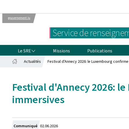
gouvernement.lu
Administrations
Le gouvernement
Service de renseignem
luxembourgeois
LE SRE
Le SRE
Missions
Publications
Actualités
Festival d'Annecy 2026: le Luxembourg confirme
Accueil
Festival d'Annecy 2026: l
immersives
Crée
Communiqué
02.06.2026