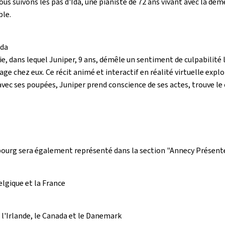
us suivons les pas d'Ida, une pianiste de 72 ans vivant avec la dé
ble.
ada
e, dans lequel Juniper, 9 ans, démêle un sentiment de culpabilité l
chez eux. Ce récit animé et interactif en réalité virtuelle explo
 avec ses poupées, Juniper prend conscience de ses actes, trouve le
mbourg sera également représenté dans la section "Annecy Présente
lgique et la France
l'Irlande, le Canada et le Danemark