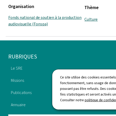
Organisation
Thème
Fonds national de soutien à la production
Culture
audiovisuelle (Fonspa)
Pied
RUBRIQUES
de
Le SRE
Travailler au SRE
page
Ce site utilise des cookies essentie
Missions
fonctionnement, sans usage de donné
Actualités
pouvant pas être refusés. Des cookie
Publications
fins statistiques et seront activés u
Questions fréquemment
Consulter notre
politique de confiden
posées
Annuaire