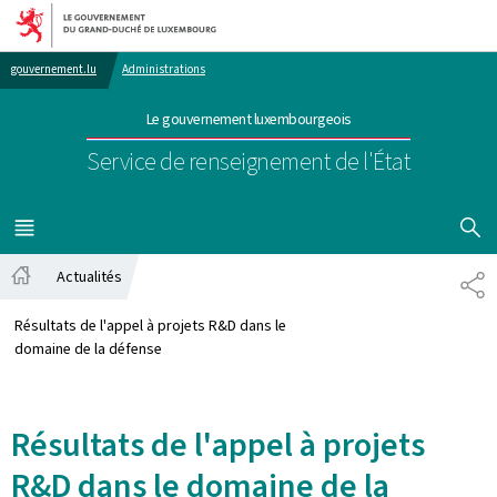
Aller au menu principal
Aller au contenu
gouvernement.lu
Administrations
Le gouvernement luxembourgeois
Service de renseignement de l'État
AFFICHER
MENU
PRINCIPAL
Actualités
PA
Accueil
Résultats de l'appel à projets R&D dans le
domaine de la défense
Résultats de l'appel à projets
R&D dans le domaine de la