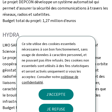
Le projet DEPCON développe un système automatisé qui
permet d'assurer la sécurité des communications à travers les
réseaux, radios et satellites.
Budget total du projet: 1,27 million d'euros
HYDRA
Ce site utilise des cookies essentiels
LMO SARL, INTEGRASYS SARL -
Luxembourg Institute of
nécessaires à son bon fonctionnement, sans
Science and Technology
usage de données à caractère personnel, et
Le projet HYDRA développe un système spatial de défense
ne pouvant pas être refusés. Des cookies non
coopératif pour protéger les satellites stratégiques en orbite
essentiels sont utilisés à des fins statistiques
géostationnaire, en combinant des capteurs optiques et
et seront activés uniquement si vous les
radiofréquences, un traitement embarqué intelligent et des
acceptez. Consulter notre
politique de
liaisons inter-satellites sécurisées. Il permet de détecter,
confidentialité
.
caractériser et contrer en temps réel les menaces, telles que
J'ACCEPTE
le brouillage ou les satellites adverses, sans dépendre des
infrastructures terrestres.
Budget total du projet: 1,62 million d'euros
JE REFUSE