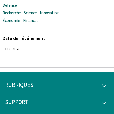
Défense
Recherche - Science - Innovation
Économie - Finances
Date de l'événement
01.06.2026
RUBRIQUES
Pied
RUBRI
de
SUPPORT
SUPP
page