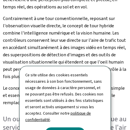
temps réel, des opérations au sol et en vol.
Contrairement à une tour conventionnelle, reposant sur
l'observation visuelle directe, le concept de tour hybride
combine l'intelligence numérique et la vision humaine. Les
contrôleurs conservent leur vue directe sur l'aire de trafic tout
en accédant simultanément à des images vidéo en temps réel,
des superpositions de détection d'images et des outils de
visualisation situationnelle qui étendent ce que l'oeil humain
peut percevoir. Il en résulte un environnement de contrôle à la
Ce site utilise des cookies essentiels
fois plus performant et plus résilient.
nécessaires à son bon fonctionnement, sans
usage de données à caractère personnel, et
Le concept de tour hybride repose donc sur un principe simple
ne pouvant pas être refusés. Des cookies non
et essentiel: une technologie qui assiste l'humain sans le
essentiels sont utilisés à des fins statistiques
remplacer.
et seront activés uniquement si vous les
acceptez. Consulter notre
politique de
Un outil pédagogique et technologique au
confidentialité
.
service de l'attractivité des métiers de l'air