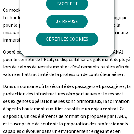
J'ACCEPTE
Ce mock-up dépasse le simple cadre du prototype
technologique: il constitue une véritable vitrine pédagogique
JE REFUSE
pour le grand public, permettant de mieux comprendre la
mission essentielle du contrôle du trafic aérien et d'offrir une
GÉRER LES COOKIES
immersion réaliste dans la tour de contrôle de demain.
Opéré par l'Administration de la navigation aérienne (ANA)
pour le compte de l'État, ce dispositif sera également déployé
lors de salons de recrutement et d'événements publics afin de
valoriser l'attractivité de la profession de contrôleur aérien.
Dans un domaine où la sécurité des passagers et passagères, la
protection des infrastructures aéroportuaires et le respect
des exigences opérationnelles sont primordiaux, la formation
d'agents hautement qualifiés constitue un enjeu central. Ce
dispositif, un des éléments de formation proposée par l'ANA,
est susceptible de soutenir la préparation des professionnels
capables d'évoluer dans un environnement exigeant et en