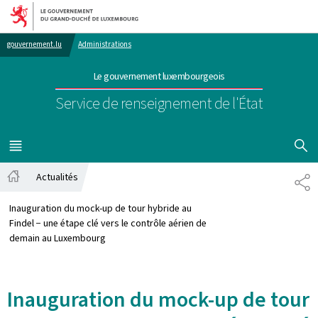
Aller au menu principal
Aller au contenu
gouvernement.lu
Administrations
Le gouvernement luxembourgeois
Service de renseignement de l'État
AFFICHER
MENU
PRINCIPAL
Actualités
PA
Accueil
Inauguration du mock-up de tour hybride au
Findel − une étape clé vers le contrôle aérien de
demain au Luxembourg
Inauguration du mock-up de tour