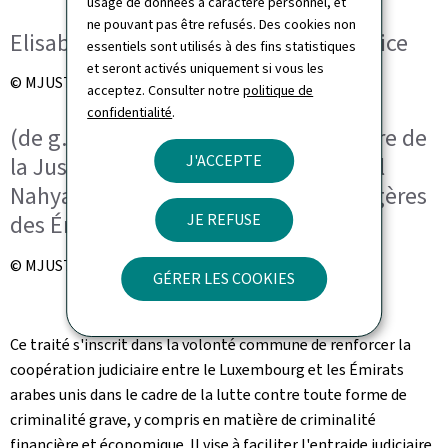
usage de données à caractère personnel, et
ne pouvant pas être refusés. Des cookies non
Elisabeth Margue, ministre de la Justice
essentiels sont utilisés à des fins statistiques
et seront activés uniquement si vous les
© MJUST
acceptez. Consulter notre
politique de
confidentialité
.
(de g. à dr.) Elisabeth Margue, ministre de
J'ACCEPTE
la Justice ; S.A. Abdallah Ben Zayed Al
Nahyane, ministre des Affaires étrangères
des Émirats arabes unis
JE REFUSE
© MJUST
GÉRER LES COOKIES
Ce traité s'inscrit dans la volonté commune de renforcer la
coopération judiciaire entre le Luxembourg et les Émirats
arabes unis dans le cadre de la lutte contre toute forme de
criminalité grave, y compris en matière de criminalité
financière et économique. Il vise à faciliter l'entraide judiciaire