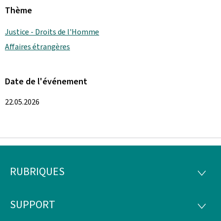
Thème
Justice - Droits de l'Homme
Affaires étrangères
Date de l'événement
22.05.2026
RUBRIQUES
Pied
RUBRI
de
SUPPORT
SUPP
page