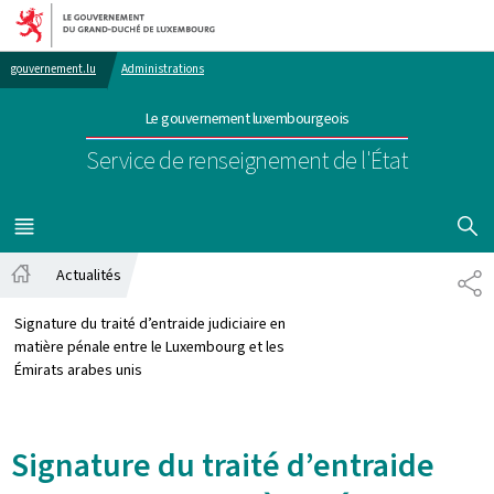
Aller au menu principal
Aller au contenu
gouvernement.lu
Administrations
Le gouvernement luxembourgeois
Service de renseignement de l'État
AFFICHER
MENU
PRINCIPAL
Actualités
PA
Accueil
Signature du traité d’entraide judiciaire en
matière pénale entre le Luxembourg et les
Émirats arabes unis
Signature du traité d’entraide