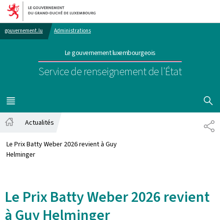
Aller au menu principal
Aller au contenu
gouvernement.lu
Administrations
Le gouvernement luxembourgeois
Service de renseignement de l'État
AFFICHER
MENU
PRINCIPAL
Actualités
PA
Accueil
Le Prix Batty Weber 2026 revient à Guy
Helminger
Le Prix Batty Weber 2026 revient
à Guy Helminger