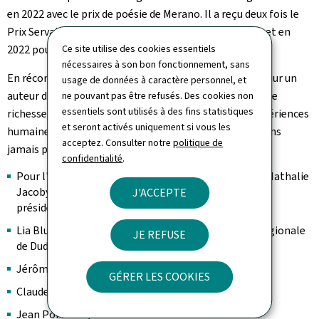
en 2022 avec le prix de poésie de Merano. Il a reçu deux fois le
Prix Servais: en 2002 pour le recueil de nouvelles Rost et en
Ce site utilise des cookies essentiels
2022 pour le roman Lärm.
nécessaires à son bon fonctionnement, sans
En récompensant Guy Helminger, le jury met à l'honneur un
usage de données à caractère personnel, et
auteur d'une extraordinaire polyvalence et d'une grande
ne pouvant pas être refusés. Des cookies non
essentiels sont utilisés à des fins statistiques
richesse, qui sait rendre compte de la diversité des expériences
et seront activés uniquement si vous les
humaines dans une remarquable variété stylistique, sans
acceptez. Consulter notre
politique de
jamais perdre de vue le plaisir de ses lecteurs."
confidentialité
.
Pour l'édition 2026 du Prix, le jury était composé de Nathalie
Jacoby, directrice du Centre national de littérature,
J'ACCEPTE
présidente du jury
Lia Blum, cheffe de service, Bibliothèque publique régionale
JE REFUSE
de Dudelange
Jérôme Jaminet, enseignant et critique littéraire
GÉRER LES COOKIES
Claude Mangen, directeur, Mierscher Theater
Jean Portante, auteur