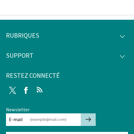
RUBRIQUES
Pied
RUBRI
de
SUPPORT
SUPP
page
RESTEZ CONNECTÉ
Twitter
Facebook
RSS
Newsletter
🡒
E-mail