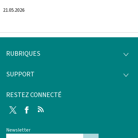
21.05.2026
RUBRIQUES
Pied
RUBRI
de
SUPPORT
SUPP
page
RESTEZ CONNECTÉ
Twitter
Facebook
RSS
Newsletter