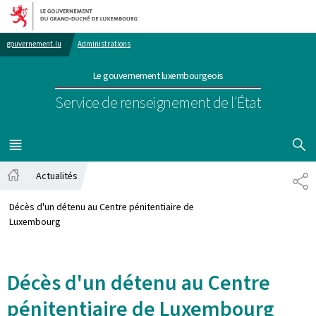
Aller au menu principal
Aller au contenu
gouvernement.lu
Administrations
Le gouvernement luxembourgeois
Service de renseignement de l'État
AFFICHER
MENU
PRINCIPAL
Actualités
PA
Accueil
Décès d'un détenu au Centre pénitentiaire de
Luxembourg
Décès d'un détenu au Centre
pénitentiaire de Luxembourg