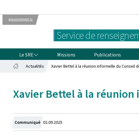
gouvernement.lu
Administrations
Le gouvernement
Service de renseignem
luxembourgeois
LE SRE
Le SRE
Missions
Publications
Actualités
Xavier Bettel à la réunion informelle du Conseil 
Accueil
Xavier Bettel à la réunion
Crée
Communiqué
02.09.2025
le