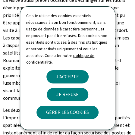
La visite a aussi prêté l'occasion de s'échanger sur les futurs
développements des capacités spatiales de défense, une
priorité pour les deux pays. Ces dernières discussions ont pu
Ce site utilise des cookies essentiels
être approfondies avec des experts en la matière lors d'une
nécessaires à son bon fonctionnement, sans
usage de données à caractère personnel, et
visite à la Société européenne des satellites (SES) à Betzdorf.
ne pouvant pas être refusés. Des cookies non
Les capacités de communication hautement sécurisées mises
essentiels sont utilisés à des fins statistiques
à disposition par des équipes mobiles de communication
et seront activés uniquement si vous les
satellitaire luxembourgeoises au profit de la France en
acceptez. Consulter notre
politique de
Roumanie passent en particulier par le satellite GovSat-1
confidentialité
.
exploité par GovSat, un partenariat public-privé entre le
gouvernement luxembourgeois et SES. La Défense
J'ACCEPTE
luxembourgeoise a déposé en juillet 2025 un projet de loi
visant la mise en orbite d'un deuxième satellite de
JE REFUSE
communication.
Les deux chefs de la défense s'accordaient en outre sur
GÉRER LES COOKIES
l'importance cruciale pour la défense de disposer de capacités
spatiales de communication à mettre en œuvre facilement et
instantanément afin de relier da façon sécurisée des postes de