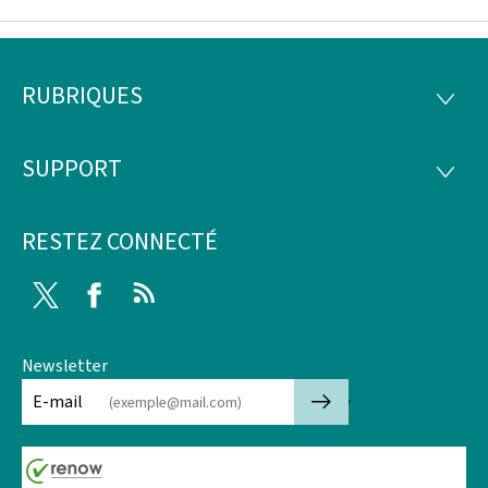
RUBRIQUES
Pied
RUBRI
de
SUPPORT
SUPP
page
RESTEZ CONNECTÉ
Twitter
Facebook
RSS
Newsletter
🡒
E-mail