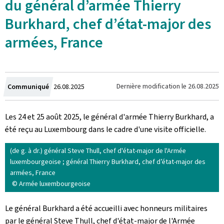
du général d’armée Thierry
Burkhard, chef d’état-major des
armées, France
Crée
Dernière modification le
26.08.2025
Communiqué
26.08.2025
le
Les 24 et 25 août 2025, le général d'armée Thierry Burkhard, a
été reçu au Luxembourg dans le cadre d'une visite officielle.
(de g. à dr.) général Steve Thull, chef d'état-major de l'Armée
luxembourgeoise ; général Thierry Burkhard, chef d’état-major des
armées, France
© Armée luxembourgeoise
Le général Burkhard a été accueilli avec honneurs militaires
par le général Steve Thull, chef d'état-major de l'Armée