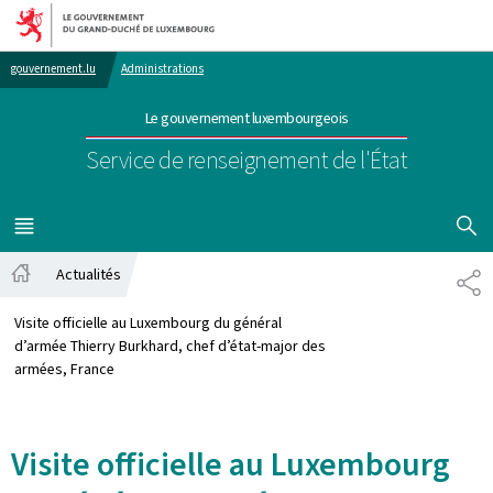
Aller au menu principal
Aller au contenu
gouvernement.lu
Administrations
Le gouvernement luxembourgeois
Service de renseignement de l'État
AFFICHER
MENU
PRINCIPAL
Actualités
PA
Accueil
Visite officielle au Luxembourg du général
d’armée Thierry Burkhard, chef d’état-major des
armées, France
Visite officielle au Luxembourg