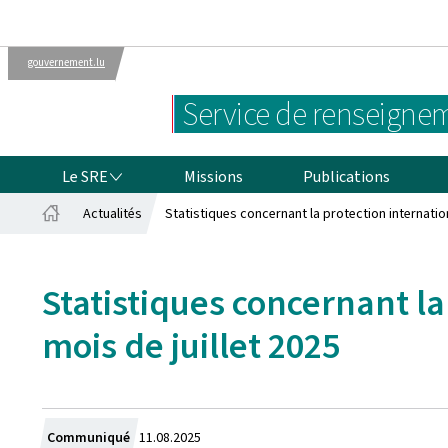
gouvernement.lu
Administrations
Le gouvernement
Service de renseignem
luxembourgeois
LE SRE
Le SRE
Missions
Publications
Actualités
Statistiques concernant la protection internation
Accueil
Statistiques concernant la
mois de juillet 2025
Crée
Communiqué
11.08.2025