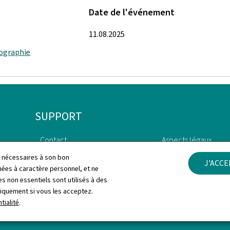
Date de l'événement
11.08.2025
ographie
SUPPORT
Contact
Aspects légaux
ls nécessaires à son bon
J'ACC
Plan du site
Déclaration d'access
es à caractère personnel, et ne
s non essentiels sont utilisés à des
À propos du site
Gestion des cookies
niquement si vous les acceptez.
tialité
.