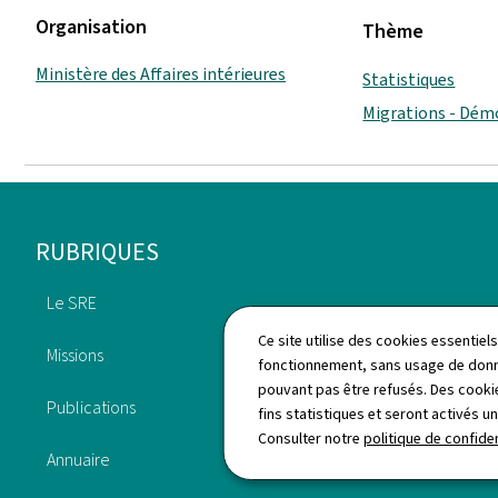
Organisation
Thème
Ministère des Affaires intérieures
Statistiques
Migrations - Dém
Pied
RUBRIQUES
de
Le SRE
Travailler au SRE
page
Ce site utilise des cookies essentie
Missions
fonctionnement, sans usage de donné
Actualités
pouvant pas être refusés. Des cookie
Publications
fins statistiques et seront activés u
Questions fréquemment
Consulter notre
politique de confiden
posées
Annuaire