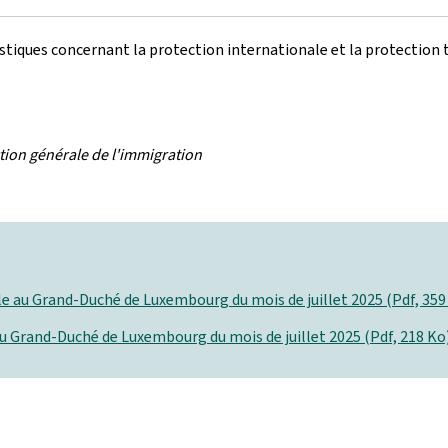
atistiques concernant la protection internationale et la protect
tion générale de l'immigration
le au Grand-Duché de Luxembourg du mois de juillet 2025 (Pdf, 359
u Grand-Duché de Luxembourg du mois de juillet 2025 (Pdf, 218 Ko