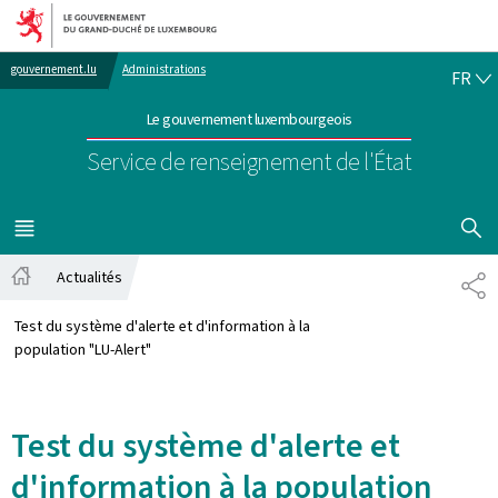
Aller au menu principal
Aller au contenu
FR
gouvernement.lu
Administrations
FR
Le gouvernement luxembourgeois
Service de renseignement de l'État
AFFICHER
MENU
PRINCIPAL
Actualités
PA
Accueil
Test du système d'alerte et d'information à la
population "LU-Alert"
Test du système d'alerte et
d'information à la population