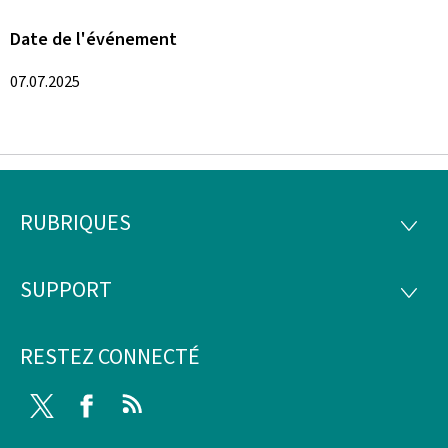
Date de l'événement
07.07.2025
RUBRIQUES
Pied
RUBRI
de
SUPPORT
SUPP
page
RESTEZ CONNECTÉ
Twitter
Facebook
RSS