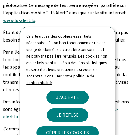
géolocalisé. Ce message de test sera envoyé en parallèle sur
l'application mobile "LU-Alert" ainsi que sur le site internet
www.lu-alert.lu
.
Étant donné qu'il s'agit d'une alerte test, le public n'aura pas
Ce site utilise des cookies essentiels
besoin de réagir ou d'adopter un comportement particulier.
nécessaires à son bon fonctionnement, sans
usage de données à caractère personnel, et
Par ailleurs, il est rappelé que le système "LU-Alert" ne
ne pouvant pas être refusés. Des cookies non
fonctionne pas sur base d'inscriptions. Ceci signifie que tous
essentiels sont utilisés à des fins statistiques
les appareils mobiles connectés à une antenne de réseau
et seront activés uniquement si vous les
mobile luxembourgeois au moment du déclenchement de la
acceptez. Consulter notre
politique de
transmission du message test par SMS géolocalisé sont visés
confidentialité
.
et recevront celui-ci.
J'ACCEPTE
Des informations supplémentaires et une foire aux questions
sont également disponibles sur le site internet
www.lu-
JE REFUSE
alert.lu
.
Communiqué par le ministère des Affaires intérieures /
GÉRER LES COOKIES