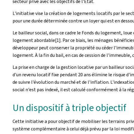
secteur privé avec les objectifs de l'État.
L'initiative vise la création de logements locatifs par le se
pour une durée déterminée contre un loyer qui est en dessou
Le bailleur social, dans ce cadre le Fonds du logement, lou
logement abordable
[1]. Par ce biais, les ménages bénéficie
développeur peut conserver la propriété ou céder l'immeuble
logement. À la fin du bail, en cas de cession de l'immeuble, c
La prise en charge de la gestion locative par un bailleur so
d'un revenu locatif fixe pendant 20 ans élimine le risque d'im
de suivre l'évolution du marché et de l'inflation. L'indexa
social n'est pas indexé, il est calculé conformément à la ré
Un dispositif à triple objectif
Cette initiative a pour objectif de mobiliser les terrains p
système complémentaire à celui déjà prévu par la loi modif