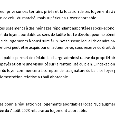
cteur privé sur des terrains privés et la location de ces logements à
s de celui du marché, mais supérieur au loyer abordable.
e ces logements à des ménages répondant aux critères socio-économi
nt du loyer abordable au sens de ladite loi. Le développeur ne bénéf
 de logements à construire à un investisseur, lequel deviendra prop
elui-ci peut être acquis par un acteur privé, sous réserve du droit 
cial public permet de réduire la charge administrative du propriétai
payés et offre une visibilité sur la rentabilité du bien. L'indexatio
tion du loyer commencera à compter de la signature du bail. Le loy
glementation relative au bail abordable.
rivés pour la réalisation de logements abordables locatifs, d'augme
iée du 7 août 2023 relative au logement abordable.