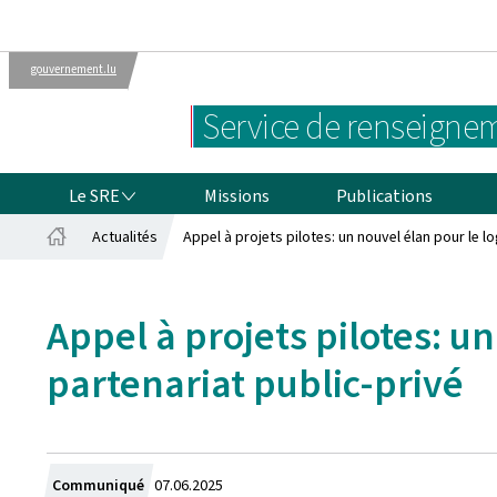
gouvernement.lu
Administrations
Le gouvernement
Service de renseignem
luxembourgeois
LE SRE
Le SRE
Missions
Publications
Actualités
Appel à projets pilotes: un nouvel élan pour le l
Accueil
Appel à projets pilotes: u
partenariat public-privé
Crée
Communiqué
07.06.2025