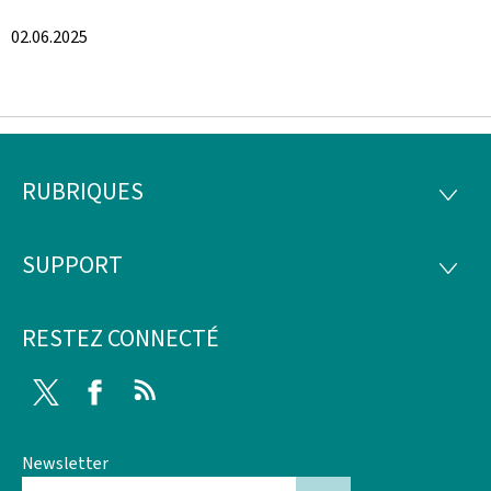
02.06.2025
RUBRIQUES
Pied
RUBRI
de
SUPPORT
SUPP
page
RESTEZ CONNECTÉ
Twitter
Facebook
RSS
Newsletter