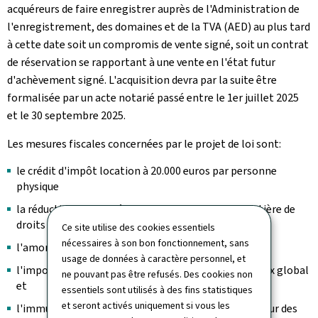
acquéreurs de faire enregistrer auprès de l'Administration de
l'enregistrement, des domaines et de la TVA (AED) au plus tard
à cette date soit un compromis de vente signé, soit un contrat
de réservation se rapportant à une vente en l'état futur
d'achèvement signé. L'acquisition devra par la suite être
formalisée par un acte notarié passé entre le 1er juillet 2025
et le 30 septembre 2025.
Les mesures fiscales concernées par le projet de loi sont:
le crédit d'impôt location à 20.000 euros par personne
physique
la réduction de moitié de la base imposable en matière de
droits d'enregistrement et de transcription
Ce site utilise des cookies essentiels
nécessaires à son bon fonctionnement, sans
l'amortissement accéléré à 6 %
usage de données à caractère personnel, et
l'imposition des bénéfices de cession au quart du taux global
ne pouvant pas être refusés. Des cookies non
et
essentiels sont utilisés à des fins statistiques
et seront activés uniquement si vous les
l'immunisation de la plus-value en cas de transfert sur des