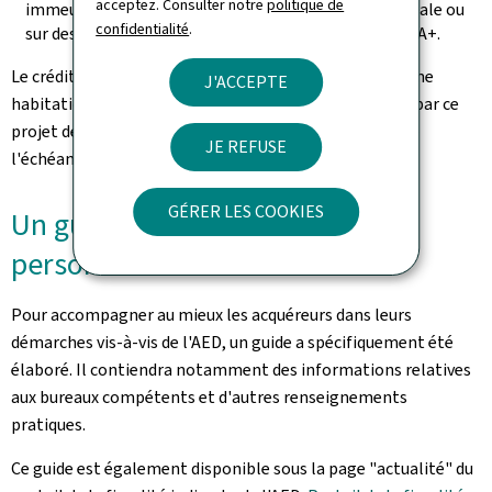
acceptez. Consulter notre
politique de
immeubles utilisés à des fins de gestion locative sociale ou
confidentialité
.
sur des bâtiments d'habitation atteignant le niveau A+.
Le crédit d'impôt "Bëllegen Akt" pour l'acquisition d'une
J'ACCEPTE
habitation à des fins personnelles n'est pas concerné par ce
projet de loi. Il sera maintenu à 40.000 euros au-delà de
JE REFUSE
l'échéance du 30 juin 2025.
GÉRER LES COOKIES
Un guide pour accompagner les
personnes concernées
Pour accompagner au mieux les acquéreurs dans leurs
démarches vis-à-vis de l'AED, un guide a spécifiquement été
élaboré. Il contiendra notamment des informations relatives
aux bureaux compétents et d'autres renseignements
pratiques.
Ce guide est également disponible sous la page "actualité" du