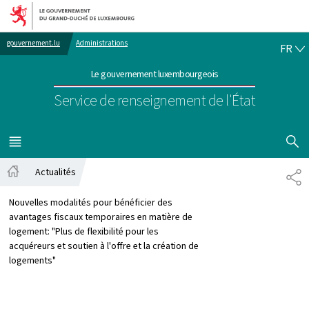
Aller au menu principal
Aller au contenu
FR
gouvernement.lu
Administrations
FR
Le gouvernement luxembourgeois
Service de renseignement de l'État
AFFICHER
MENU
PRINCIPAL
Actualités
PA
Accueil
Nouvelles modalités pour bénéficier des
avantages fiscaux temporaires en matière de
logement: "Plus de flexibilité pour les
acquéreurs et soutien à l'offre et la création de
logements"