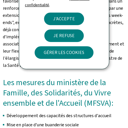
favoriser la réinsertion, il est indispensable d'investir dans un
confidentialité
.
renforcement coordonné de ces services, notamment par une
extension des horaires d'accueil, y compris la nuit et les week-
J'ACCEPTE
ends", explique Martine Deprez. "Plusieurs mesures concrètes,
déjà conceptualisées en 2024, sont en cours
JE REFUSE
d'implémentation, et je remercie d'ores et déjà les
associations partenaires concernées pour leur engagement et
leur flexibilité qui permettent la mise en œuvre rapide de
GÉRER LES COOKIES
l'élargissement de l'offre des services", conclut la ministre de
la Santé et de la Sécurité sociale.
Les mesures du ministère de la
Famille, des Solidarités, du Vivre
ensemble et de l'Accueil (MFSVA):
Développement des capacités des structures d'accueil
Mise en place d'une buanderie sociale