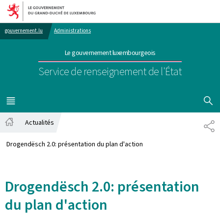
Aller au menu principal
Aller au contenu
gouvernement.lu
Administrations
Le gouvernement luxembourgeois
Service de renseignement de l'État
AFFICHER
MENU
PRINCIPAL
Actualités
PA
Accueil
Drogendësch 2.0: présentation du plan d'action
Drogendësch 2.0: présentation
du plan d'action