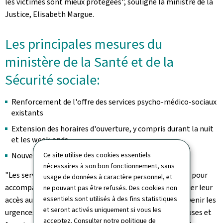
les victimes sont mieux protégées", souligne la ministre de la
Justice, Elisabeth Margue.
Les principales mesures du
ministère de la Santé et de la
Sécurité sociale:
Renforcement de l'offre des services psycho-médico-sociaux
existants
Extension des horaires d'ouverture, y compris durant la nuit
et les week-ends
Ce site utilise des cookies essentiels
Nouvelles structures pour l'Abrigado
nécessaires à son bon fonctionnement, sans
"Les services psycho-médico-sociaux jouent un rôle clé pour
usage de données à caractère personnel, et
accompagner les personnes en grande détresse, faciliter leur
ne pouvant pas être refusés. Des cookies non
essentiels sont utilisés à des fins statistiques
accès aux soins et soutenir leur stabilisation. Pour prévenir les
et seront activés uniquement si vous les
urgences, limiter la transmission de maladies infectieuses et
acceptez. Consulter notre
politique de