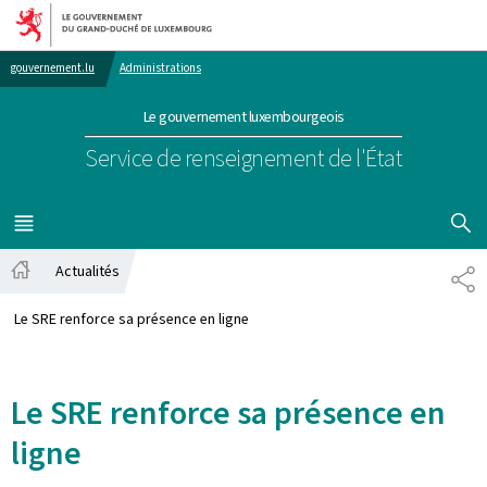
Aller au menu principal
Aller au contenu
gouvernement.lu
Administrations
Le gouvernement luxembourgeois
Service de renseignement de l'État
AFFICHER
MENU
PRINCIPAL
Actualités
PA
Accueil
Le SRE renforce sa présence en ligne
Le SRE renforce sa présence en
ligne