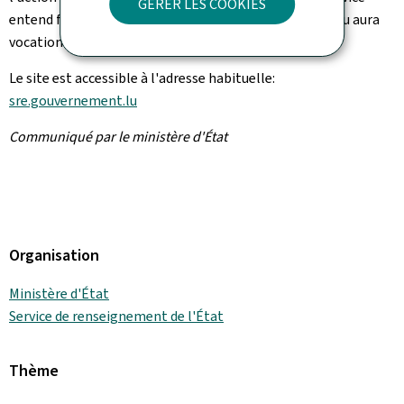
GÉRER LES COOKIES
entend faire de ce site un outil évolutif, dont le contenu aura
vocation à être enrichi à intervalles réguliers.
Le site est accessible à l'adresse habituelle:
sre.gouvernement.lu
Communiqué par le ministère d'État
Organisation
Ministère d'État
Service de renseignement de l'État
Thème