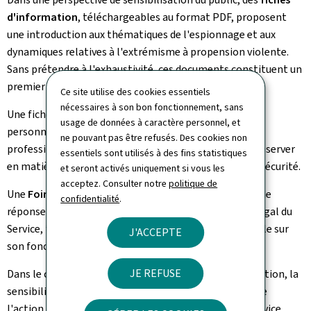
d'information
, téléchargeables au format PDF, proposent
une introduction aux thématiques de l'espionnage et aux
dynamiques relatives à l'extrémisme à propension violente.
Sans prétendre à l'exhaustivité, ces documents constituent un
premier point de référence sur des sujets complexes.
Ce site utilise des cookies essentiels
nécessaires à son bon fonctionnement, sans
Une fiche d'information spécifiquement destinée aux
usage de données à caractère personnel, et
personnes amenées à effectuer des déplacements
ne pouvant pas être refusés. Des cookies non
professionnels à l'étranger traite des précautions à observer
essentiels sont utilisés à des fins statistiques
en matière de protection de l'information et de cybersécurité.
et seront activés uniquement si vous les
acceptez. Consulter notre
politique de
Une
Foire aux questions (FAQ)
apporte des éléments de
confidentialité
.
réponse sur les attributions, les activités et le cadre légal du
Service, tout en offrant au public un éclairage accessible sur
J'ACCEPTE
son fonctionnement et ses méthodes de travail.
JE REFUSE
Dans le cadre de sa mission d'anticipation et de prévention, la
sensibilisation du public constitue un axe important de
l'action du SRE. C'est dans cette perspective que le Service