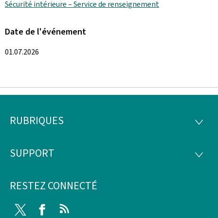
Sécurité intérieure – Service de renseignement
Date de l'événement
01.07.2026
RUBRIQUES
Pied
RUBRI
de
SUPPORT
SUPP
page
RESTEZ CONNECTÉ
Twitter
Facebook
RSS