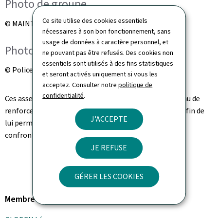
Photo de groupe
Ce site utilise des cookies essentiels
© MAINT
nécessaires à son bon fonctionnement, sans
usage de données à caractère personnel, et
Photo de groupe
ne pouvant pas être refusés. Des cookies non
essentiels sont utilisés à des fins statistiques
© Police Lëtzebuerg
et seront activés uniquement si vous les
acceptez. Consulter notre
politique de
confidentialité
.
Ces assermentations s'inscrivent dans un effort continu de
renforcement des effectifs de la police grand-ducale, afin de
J'ACCEPTE
lui permettre de relever les défis auxquels le corps est
confronté.
JE REFUSE
GÉRER LES COOKIES
Membre du gouvernement