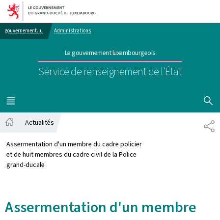
Aller au menu principal
Aller au contenu
gouvernement.lu
Administrations
Le gouvernement luxembourgeois
Service de renseignement de l'État
AFFICHER
MENU
PRINCIPAL
Actualités
PA
Accueil
Assermentation d'un membre du cadre policier
et de huit membres du cadre civil de la Police
grand-ducale
Assermentation d'un membre