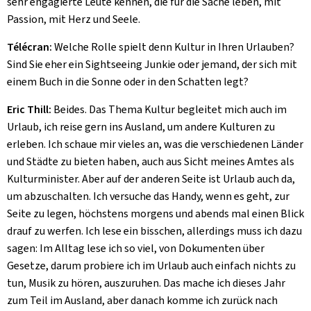
sehr engagierte Leute kennen, die für die Sache leben, mit
Passion, mit Herz und Seele.
Télécran:
Welche Rolle spielt denn Kultur in Ihren Urlauben?
Sind Sie eher ein Sightseeing Junkie oder jemand, der sich mit
einem Buch in die Sonne oder in den Schatten legt?
Eric Thill:
Beides. Das Thema Kultur begleitet mich auch im
Urlaub, ich reise gern ins Ausland, um andere Kulturen zu
erleben. Ich schaue mir vieles an, was die verschiedenen Länder
und Städte zu bieten haben, auch aus Sicht meines Amtes als
Kulturminister. Aber auf der anderen Seite ist Urlaub auch da,
um abzuschalten. Ich versuche das Handy, wenn es geht, zur
Seite zu legen, höchstens morgens und abends mal einen Blick
drauf zu werfen. Ich lese ein bisschen, allerdings muss ich dazu
sagen: Im Alltag lese ich so viel, von Dokumenten über
Gesetze, darum probiere ich im Urlaub auch einfach nichts zu
tun, Musik zu hören, auszuruhen. Das mache ich dieses Jahr
zum Teil im Ausland, aber danach komme ich zurück nach