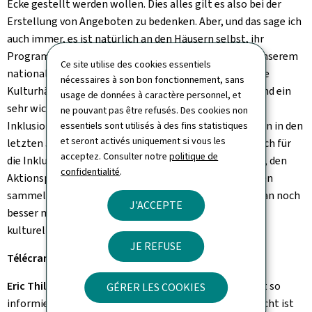
Ecke gestellt werden wollen. Dies alles gilt es also bei der
Erstellung von Angeboten zu bedenken. Aber, und das sage ich
auch immer, es ist natürlich an den Häusern selbst, ihr
Programm zu erstellen. Und darum ist es wichtig, in unserem
Ce site utilise des cookies essentiels
nationalen Aktionsplan die Etablissements publics, die
nécessaires à son bon fonctionnement, sans
Kulturhäuser, die Institutionen mit einzubinden. Sie sind ein
usage de données à caractère personnel, et
sehr wichtiger Teil des Prozesses, die Kultur als
ne pouvant pas être refusés. Des cookies non
Inklusionsfaktor zu sehen. Es wird schon sehr viel getan in den
essentiels sont utilisés à des fins statistiques
et seront activés uniquement si vous les
letzten Jahren. Es gibt schon viele Häuser, die spezifisch für
acceptez. Consulter notre
politique de
die Inklusion Personal einstellen. Jetzt geht es darum, den
confidentialité
.
Aktionsplan umzusetzen, indem wir alle Informationen
sammeln und schauen, was schon gut läuft und was man noch
J'ACCEPTE
besser machen kann. Niemand sollte Angst haben, am
kulturellen Angebot teilzunehmen.
JE REFUSE
Télécran:
Sind diese Ängste denn verbreitet?
Eric Thill:
Es gibt Ängste, das höre ich oft. Ängste, nicht so
GÉRER LES COOKIES
informiert zu sein, Ängste, wie man hinkommt. Vielleicht ist