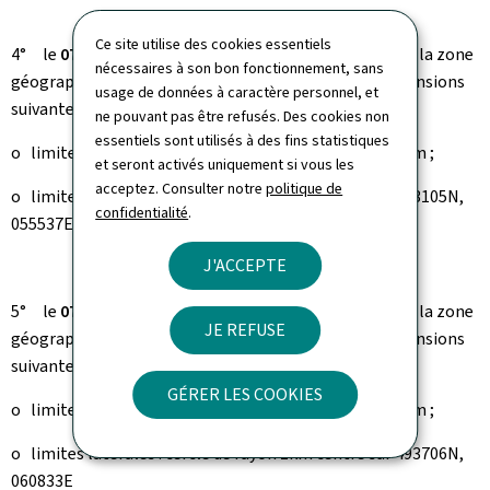
Ce site utilise des cookies essentiels
4° le
07 juin 2026 de 10.00 heures à 15.30 heures
dans la zone
nécessaires à son bon fonctionnement, sans
géographique «
EL-UAS-TEVT-2026-05
» ayant les dimensions
usage de données à caractère personnel, et
suivantes :
ne pouvant pas être refusés. Des cookies non
essentiels sont utilisés à des fins statistiques
o limites verticales: du sol jusqu’à une hauteur de 120 m ;
et seront activés uniquement si vous les
acceptez. Consulter notre
politique de
o limites latérales : cercle de rayon 1km centré sur 493105N,
confidentialité
.
055537E.
J'ACCEPTE
5° le
07 juin 2026 de 14.00 heures à 20.00 heures
dans la zone
JE REFUSE
géographique «
EL-UAS-TEVT-2026-06
» ayant les dimensions
suivantes :
GÉRER LES COOKIES
o limites verticales: du sol jusqu’à une hauteur de 120 m ;
o limites latérales : cercle de rayon 1km centré sur 493706N,
060833E