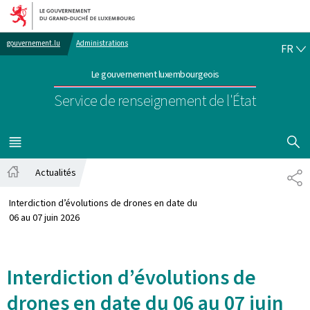
Aller au menu principal
Aller au contenu
FR
gouvernement.lu
Administrations
FR
Le gouvernement luxembourgeois
Service de renseignement de l'État
AFFICHER
MENU
PRINCIPAL
Actualités
PA
Accueil
Interdiction d’évolutions de drones en date du
06 au 07 juin 2026
Interdiction d’évolutions de
drones en date du 06 au 07 juin