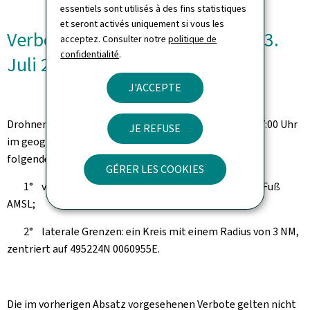
essentiels sont utilisés à des fins statistiques
et seront activés uniquement si vous les
Verbot von Drohnenflügen am 13.
acceptez. Consulter notre
politique de
confidentialité
.
Juli 2025
J'ACCEPTE
Drohnenflüge sind am 13. Juli 2025 von 09:00 Uhr bis 17:00 Uhr
JE REFUSE
im geografischen Gebiet „EL-UAS-TEVT-2025-15“ mit
folgenden Abmessungen verboten:
GÉRER LES COOKIES
1° vertikale Grenzen: von der Oberfläche bis 3500 Fuß
AMSL;
2° laterale Grenzen: ein Kreis mit einem Radius von 3 NM,
zentriert auf 495224N 0060955E.
Die im vorherigen Absatz vorgesehenen Verbote gelten nicht