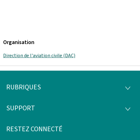
Organisation
Direction de l'aviation civile (DAC)
RUBRIQUES
Pied
RUBRI
de
SUPPORT
SUPP
page
RESTEZ CONNECTÉ