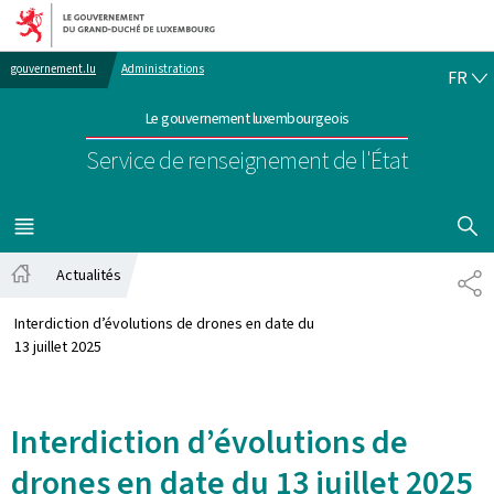
Aller au menu principal
Aller au contenu
FR
gouvernement.lu
Administrations
FR
Le gouvernement luxembourgeois
Service de renseignement de l'État
AFFICHER
MENU
PRINCIPAL
Actualités
PA
Accueil
Interdiction d’évolutions de drones en date du
13 juillet 2025
Interdiction d’évolutions de
drones en date du 13 juillet 2025